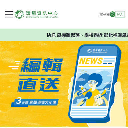
電子報
登入
快訊
風機離聚落、學校過近 彰化福漢風