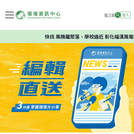
電子報
登入
快訊
風機離聚落、學校過近 彰化福漢風電