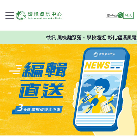
電子報
登入
快訊
風機離聚落、學校過近 彰化福漢風電