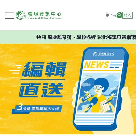
電子報
登入
快訊
風機離聚落、學校過近 彰化福漢風電案環