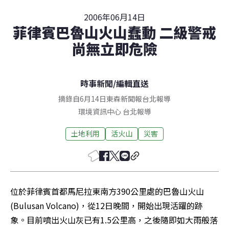
2006年06月14日
菲律賓巴魯山火山蠢動 二級警戒
尚無立即危險
時事新聞
/
編輯直送
摘錄自6月14日東森新聞報台北報導
環境資訊中心
台北
報導
土地利用
活火山
災害
位於菲律賓首都馬尼拉東南方390公里處的巴魯山火山
(Bulusan Volcano)，從12日晚間，開始出現活躍的跡
象。目前噴出火山灰已有1.5公里高，之後隨即如大雨般落