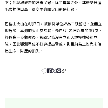
下；到現場觀看的好奇民眾，除了撐傘之外，都得拿著溼
毛巾掩住口鼻，從空中俯瞰火山剎是壯觀。 
巴魯山火山在6月7日，被觀測單位評為二級警戒，並無立
即危險。本週的火山灰噴發，是自3月21日以來的第7次，
經過進一步觀察後，被認定為沒有立即大規模噴發的危
險，因此觀測單位不打算提高警戒，到目前為止也尚未傳
出生命、財產的損失。 
