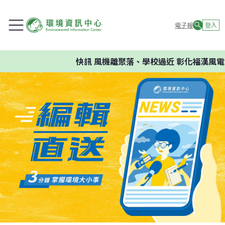
電子報
登入
快訊
風機離聚落、學校過近 彰化福漢風電