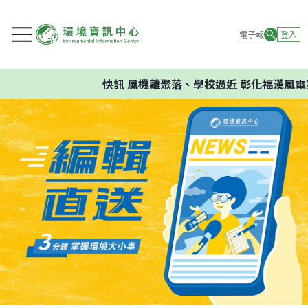
電子報
登入
快訊
風機離聚落、學校過近 彰化福漢風電