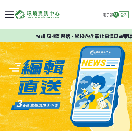
電子報
登入
快訊
風機離聚落、學校過近 彰化福漢風電案環