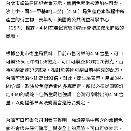
台北市議員召開記者會表示，焦糖色素常被添加在可樂、
沙士中，而4－甲基咪(口坐)（4-MI）是焦糖色素製程中所
產生的衍生物。去年初，美國的公共利益科學中心
（CSPI）揭露，4-MI在老鼠實驗中顯示會增加罹患肺癌的
風險。
根據台北市衛生局資料，目前市售可樂的4-MI含量，可口
可樂355c.c.中有156微克，可口可樂ZERO有170微克，百
事可樂高達373微克，相對於美國可樂目前4微克的配方，
台灣可樂的4-MI高出93倍。對此，衛生局表示，產品的4-
MI含量，取決於焦糖色素的多寡而定，所以必須從源頭訂
定4-MI的規範。但衛生局也強調，台灣可樂驗出的4-MI含
量，以衛福部草案法規而言是符合規定。
台灣可口可樂公司則發表聲明，強調產品中所含的焦糖色
素不會帶來任何健康上與安全上的風險。可口可樂表示，