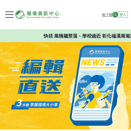
電子報
登入
快訊
風機離聚落、學校過近 彰化福漢風電