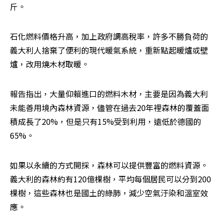
斤。
石化燃料價格升高，加上政府調高稅率，許多不勝負荷的
義大利人捨棄了便利的現代暖氣系統，重新點起暖爐或壁
爐，改用燒木材取暖。
報告指出，大量仰賴進口的燃料木材，主要是因為義大利
未能善用境內森林資源，儘管在過去20年裡森林的覆蓋面
積成長了20%，但是只有15%受到利用，遠低於德國的
65%。
如果以永續的方式開採，森林可以提供豐富的燃料資源。
義大利的森林約有120億棵樹，平均每個居民可以分到200
棵樹，這些森林也是國土的綠肺，減少空氣汙染和溫室效
應。