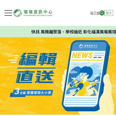
電子報
登入
快訊
風機離聚落、學校過近 彰化福漢風電案環