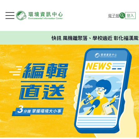
電子報
登入
快訊
風機離聚落、學校過近 彰化福漢風