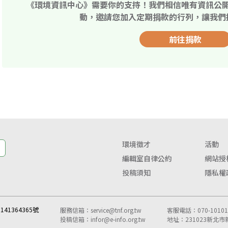
《環境資訊中心》需要你的支持！我們相信唯有資訊公
動，邀請您加入定期捐款的行列，讓我們
前往捐款
環境徵才
活動
編輯室自律公約
網站授
投稿須知
隱私權
41364365號
服務信箱：
service@tnf.org.tw
客服電話：070-10101-
投稿信箱：
infor@e-info.org.tw
地址：231023新北