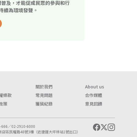
開普及，才能促成民眾的參與和行
持續為環境發聲。
關於我們
About us
權條款
常見問題
合作媒體
政策
獲獎紀錄
意見回饋
666／02-2910-6000
市新店區民權路48號3樓（近捷運大坪林站1號出口）