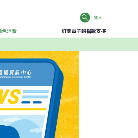
登入
綠色消費
訂閱電子報
捐款支持