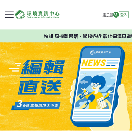
電子報
登入
快訊
風機離聚落、學校過近 彰化福漢風電