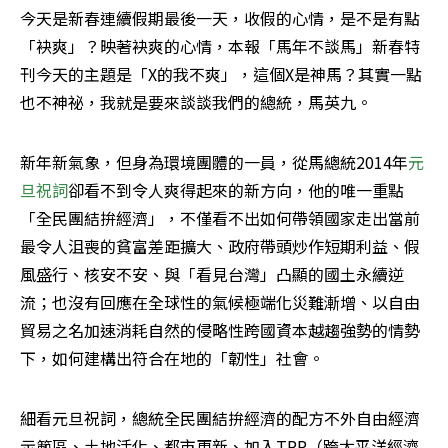
今天是新春連續假期最後一天，收假的心情，是不是有點
「袂爽」？映著袂爽的心情，本報「馬年不談馬」新春特
刊今天的主題是「X的我不爽」，這個X是神馬？其實一點
也不神祕，我就是要來談談我們的總統，馬英九。
新年新氣象，但身為環境團體的一員，從馬總統2014年
元
旦祝詞
卻看不到令人爽得起來的新方向，他的唯一重點
「全民團結拚經濟」，不僅看不出如何帶領國家走出當前
最令人沮喪的貧富差距擴大、政府帶頭炒作短期利益、假
風盛行、核安不安、與「看見台灣」凸顯的國土永續逆
流；也沒有回應在全球性的氣候極端化災難漸增、以自由
貿易之名加速消耗自然的侵略性跨國資本越趨強勢的情勢
下，如何建構出符合在地的「韌性」社會。
細看元旦祝詞，總統全民團結拚經濟的配方不外自由經濟
示範區、土地活化、都市更新、加入TPP（跨太平洋經濟