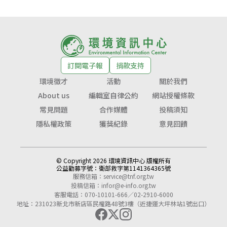
訂閱電子報
捐款支持
環境徵才
活動
關於我們
About us
編輯室自律公約
網站授權條款
常見問題
合作媒體
投稿須知
隱私權政策
獲獎紀錄
意見回饋
© Copyright 2026 環境資訊中心 版權所有
公益勸募字號：
衛部救字第1141364365號
服務信箱：
service@tnf.org.tw
投稿信箱：
infor@e-info.org.tw
客服電話：070-10101-666／02-2910-6000
地址：231023新北市新店區民權路48號3樓（近捷運大坪林站1號出口）