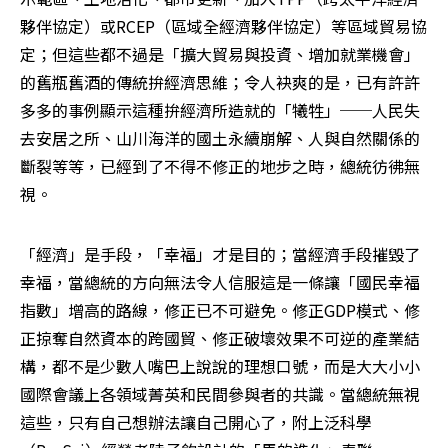
夥伴協定）或RCEP（區域全經濟夥伴協定）等區域貿易協
定；但這些都不過是「擴大貿易與投資、增加就業機會」
的舊瓶舊酒的傳統拚經濟思維；令人袂爽的是，已有許許
多多的事例顯示這種拚經濟所造就的「犧牲」──人民失
去安居之所、山川海洋的國土永續崩解、人與自然關係的
斷裂等等，已經到了不得不修正的地步之時，總統彷彿無
視。
「經濟」是手段，「幸福」才是目的；當經濟手段摧毀了
幸福，當總統的方向無法令人信服這是一條讓「國民幸福
指數」增高的路線，修正已不可避免。修正GDP模式、修
正掠奪自然資本的跨國貿、修正破壞效果不可逆的產業結
構，都不是少數人嘴巴上說說的理想口號，而是大大小小
國際會議上各領域菁英和民間參與者的共識。當總統無視
這些，只有自己想辦法讓自己開心了，附上泛科學