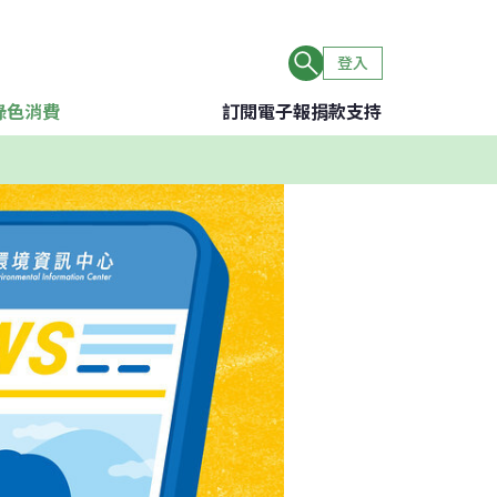
登入
綠色消費
訂閱電子報
捐款支持