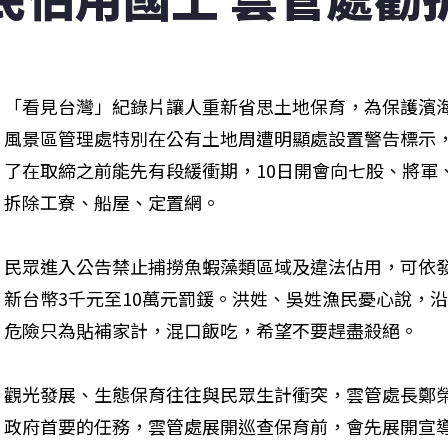
「看見台灣」紀錄片讓人重新省思土地保育，為保護濱
風景區管理處特別在公有土地周遭明顯處設置警告標示
了在取締之前能先有段緩衝期，10日開會向七股、將軍
拆除工寮、船屋、定置網。
民眾進入公告禁止捕撈魚蝦藻類區域及違法佔用，可依發
新台幣3千元至10萬元罰鍰。洪姓、吳姓漁民憂心說，
危險只為貼補家計，混口飯吃，希望不要趕盡殺絕。
觀光發展、生態保育往往與民眾生計衝突，雲管處長鄭
政府首要的任務，雲管處展開巡查保育前，會先展開宣