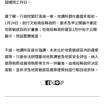
個禮拜工作日。
據了解，行政院緊盯清境一案，地調所趕在農曆年假前、
1月24日，就行文給南投縣政府，要求及早公開展示劃定
地質敏感區的計畫書；但南投縣政府遲至2月中旬才公開
展示，拖延整體進度。
不過，地調所官員也強調，未來位於地質敏感區內的違章
建築，只要依法辦理基地地質調查及地質安全評估，納入
建築執照或雜項執照等文件一併審查，由南投縣政府決定
准駁，並非涉及地質敏感區違章建築就逕行駁回或拆除。