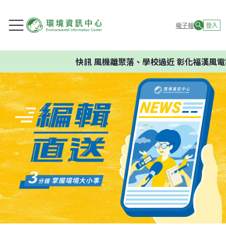
電子報
登入
快訊
風機離聚落、學校過近 彰化福漢風電