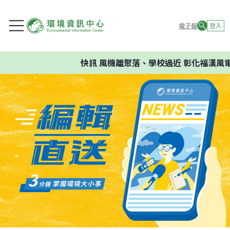
電子報
登入
快訊
風機離聚落、學校過近 彰化福漢風電