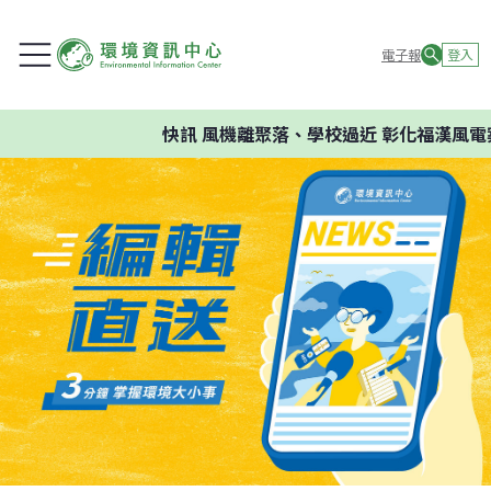
電子報
登入
快訊
風機離聚落、學校過近 彰化福漢風電