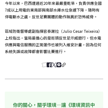
今年以來，巴西遭遇近20年來最嚴重乾旱，負責供應全國
7成以上用電的東南部與南部水庫水位急遽下降，隨時有
停電斷水之虞，反世足賽團體的動作無異於恐怖威脅。
區域防衛督導處副指揮官泰謝拉（Julio Cesar Teixeira）
上校指出，當局最擔心的是街頭反世足示威遊行，但水電
供應與電信服務的正常運作也被列入維安計畫，因為任何
系統失誤或故障都會影響比賽進行。
你的關心，關乎環境—讓《環境資訊中