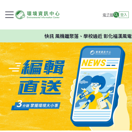
電子報
登入
快訊
風機離聚落、學校過近 彰化福漢風電