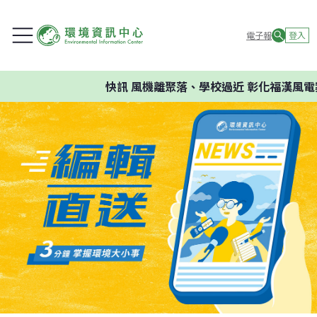
電子報
登入
快訊
風機離聚落、學校過近 彰化福漢風電