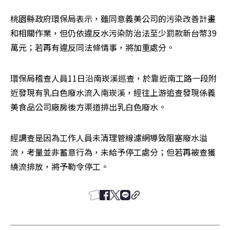
桃園縣政府環保局表示，雖同意義美公司的污染改善計畫
和相關作業，但仍依違反水污染防治法至少罰款新台幣39
萬元；若再有違反同法條情事，將加重處分。
環保局稽查人員11日沿南崁溪巡查，於靠近南工路一段附
近發現有乳白色廢水流入南崁溪，經往上游追查發現係義
美食品公司廠房後方渠道排出乳白色廢水。
經調查是因為工作人員未清理管線濾網導致阻塞廢水溢
流，考量並非蓄意行為，未給予停工處分；但若再被查獲
繞流排放，將予勒令停工。