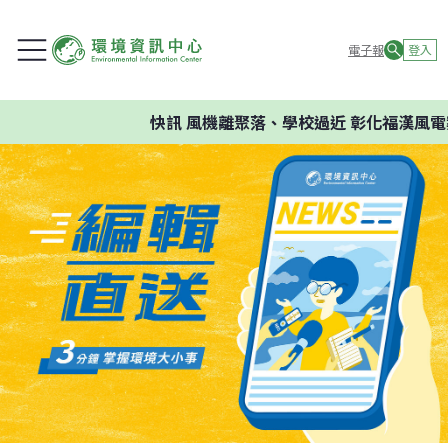
電子報
登入
快訊
風機離聚落、學校過近 彰化福漢風電