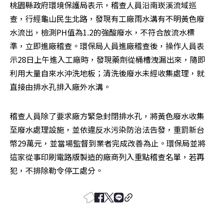
桃園縣政府環境保護局表示，稽查人員沿南崁溪流域巡
查，行經龜山民生北路，發現有工廠雨水溝有不明黃色廢
水流出，檢測PH值為1.2的強酸廢水，不符合放流水標
準，立即進廠稽查。環保局人員進廠稽查後，操作人員表
示28日上午進入工廠時，發現藥劑從桶槽洩漏出來，隨即
利用大量自來水沖洗地板；清洗後廢水未經收集處理，就
直接由排水孔排入廠外水溝。
稽查人員除了要求廠方緊急封閉排水孔，將黃色廢水收集
至廢水處理設施，並依違反水污染防治法告發，重罰新台
幣29萬元，並當場監督到業者完成改善為止。環保局並將
這家從事印刷電路版製造的廠商列入重點稽查名單，若再
犯，不排除勒令停工處分。