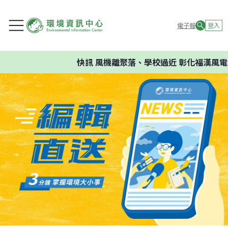
電子報
登入
快訊
風機離聚落、學校過近 彰化福漢風電