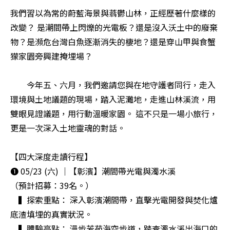
我們習以為常的蔚藍海景與蓊鬱山林，正經歷著什麼樣的
改變？ 是潮間帶上閃爍的光電板？還是沒入沃土中的廢棄
物？是瀕危台灣白魚逐漸消失的棲地？還是穿山甲與食蟹
獴家園旁興建掩埋場？

　　今年五、六月，我們邀請您與在地守護者同行，走入
環境與土地議題的現場，踏入泥灘地，走進山林溪流，用
雙眼見證議題，用行動溫暖家園。 這不只是一場小旅行，
更是一次深入土地靈魂的對話。

【四大深度走讀行程】

❶ 05/23 (六) ｜【彰濱】潮間帶光電與濁水溪

（預計招募：39名。）

　▍探索重點： 深入彰濱潮間帶，直擊光電開發與焚化爐
底渣填埋的真實狀況。

　▍體驗亮點： 漫步芳苑海空步道，踏查濁水溪出海口的