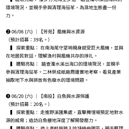
環境現況，並親手參與清理海茄苳，為濕地生態盡一份
力。

❷ 06/06 (六) ｜【芳苑】風機與水資源 ​

（預計招募：39名。）

　▍ 探索重點： 在南海尾守望哨親身感受巨大風機，並與
在地居民對話，理解漁村與風機共存的掙扎。

　▍ 體驗亮點： ​ 踏查濁水溪出海口的環境現況，並親手
參與清理海茄苳。二林榮成紙廠周邊實地考察，看見產業
抽取地下水與排放有色廢水的環境問題。

❸ 06/20 (六) ｜【南投】白魚與水源保護

（預計招募：20名。）

　▍ 探索重點： 走進野溪匯集處，直擊掩埋場預定地對水
源的威脅；造訪白魚棲地深度了解開發壓力。

　▍ 體驗亮點： 換上青蛙裝踏入吟詩綠曲園區，親手整理