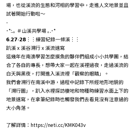
場，也從溪流的生態和河相的學習中，走進人文地景並且
試著開始行動啦～

-

･*:.｡ ＃山溪共學場 ｡.･*

𝟲.𝟮𝟳-𝟮𝟴︙︙練習紀錄一條溪︙︙

趴溪 x 溪谷溯行 x 溪流速寫

這幾年在南澳學習怎麼摸魚的夥伴們組成小小共學團，結
合了各自的專長，想帶大家一起在溪裡過夜，走過溪流的
白天與黑夜，打開進入溪流裡「觀察的眼睛」。

我們會溯行在南溪中游，過程中記錄下所經地形地貌的
「溯行圖」，趴入水裡探訪棲地和物種時練習水面上下的
地景速寫，在拿筆紀錄時也觸發我們去看見沒有注意過的
大小角落。

了解詳情：https://neti.cc/KMK043v
