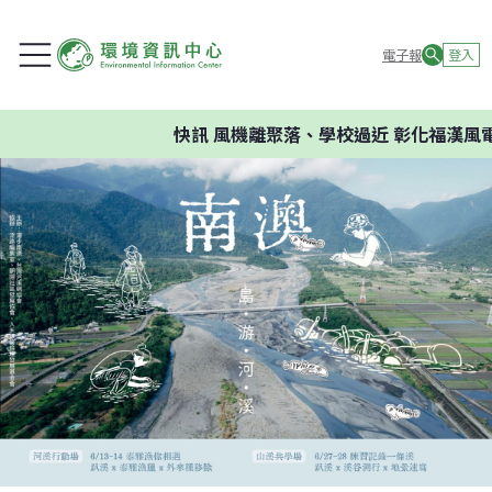
電子報
登入
快訊
風機離聚落、學校過近 彰化福漢風電