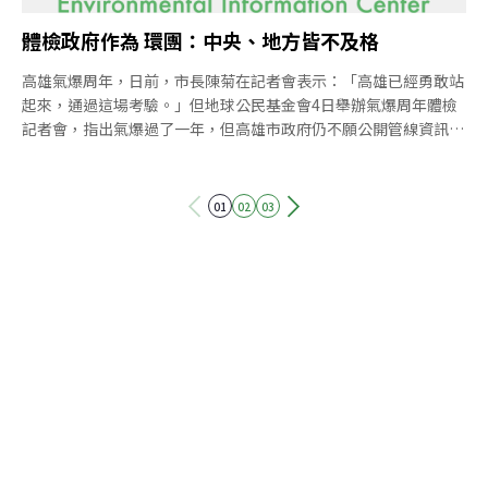
體檢政府作為 環團：中央、地方皆不及格
高雄氣爆周年，日前，市長陳菊在記者會表示：「高雄已經勇敢站
起來，通過這場考驗。」但地球公民基金會4日舉辦氣爆周年體檢
記者會，指出氣爆過了一年，但高雄市政府仍不願公開管線資訊、
未更新社區災害防救計畫，而在中央及地方政府鬥爭下，石化管線
仍無法可管，產業轉型、城市願景更是付之闕如。基金會執行長李
根政表示，氣爆考驗未結束，高雄市政府的表現非常不及格！發生
01
02
03
奪走32條人命的氣爆災害，台灣社會是否能記取教訓？地球公民基
金會提出四個面向檢討並提出建言，希望政府能有所作為，進行制
度改革。管線資料公開恐影響房價？ 李根政：市民安全、房價孰
重？ 高雄市府對外宣稱已掌握地下埋藏的400多條石化管線，並建
立「高雄市石化管線空間查詢平台」，未來可有效掌握意外發生的
應變處理。但是地球公民基金會質疑，為何至今仍不願公開讓民眾
查詢？