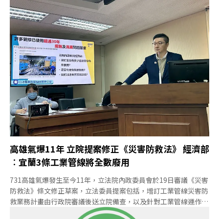
高雄氣爆11年 立院提案修正《災害防救法》 經濟部
︰宜蘭3條工業管線將全數廢用
731高雄氣爆發生至今11年，立法院內政委員會於19日審議《災害
防救法》條文修正草案，立法委員提案包括，增訂工業管線災害防
救業務計畫由行政院審議後送立院備查，以及針對工業管線運作與
維護等以專法定之，並加強災害防救教育。有立委關心全國工業管