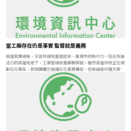
環境（Political and social environment）、經濟環境
（Economic environment）、社會文化環境（Socio-cul
當工廠存在仍是事實 監督就是義務
高雄氣爆過後，災區快速地重建起來，展現市府執行力。但在恢復
活力的高雄地底下，工業管線依舊靜靜穿越。雖然高雄市府正在規
劃石化專區，民間團體也倡議石化產業轉型，但無論是何種方案，
都無法否定工廠存在的既定事實，民眾的安全問題刻不容緩。高雄
海洋科技大學科技與社會研究中心主任洪文玲呼籲，廠商、民眾、
跟專家應盡早合作，形成監督機制，由廠商提供專業資訊，以公民
力量補足監督漏洞，並由學界站出來，檢討國內工業發展與工程教
育。重建之外 我們需要一個避免意外的制度洪文玲問：「後氣爆
時期，台灣到底做了什麼？」氣爆已滿周年，但對企業責任、工程
教育、管線透明化、民眾知情權、公民科學，民眾共同監督治理等
面向，台灣都未能提出進一步檢討。比較幾個案例：1986年，美
國挑戰者號太空梭爆炸後，調查委員會認為提出的檢討報告指出，