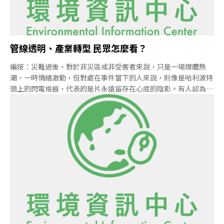
最大問題不在O型環（O ring）失效，而是組織運作失能讓失誤發
生。2007年，密西西比州發生丙烷管
管線透明、產業轉型 民眾怎麼看？
編按：災難過後，對於非災區或非受害者來說，只是一場媒體熱
潮、一時情緒激動，但對處在事件當下的人來說，則像是哈利波特
頭上的閃電烙痕，代表的是片永遠留存在心底的陰影。有人認為那
是詛咒、不幸，但那何嘗不是一種祝福？因為他們從此比別人多了
警醒和覺察。以不同方式經驗了氣爆的民眾，在一年後，如何看待
這場災難帶來的意義？以下是本報專訪：年輕人離開高雄 不是氣
爆、居住環境，而是工作機會受訪者：高師大研究生。地點：租屋
處離氣爆區兩分鐘距離，曾協助救災。氣爆當晚：甘志雨還是研究
生，已在高雄租屋四年的他，再一年就會畢業離開高雄，這一晚的
氣爆，那是想都沒想過的事。租屋處離死傷慘重三多凱旋路口只有
兩分鐘的距離，半夜這場爆炸撼動房屋，街坊跑到街頭議論，但第
一時間只以為是巨大的瓦斯氣爆。等回家上網一查，才知道是地下
管線的氣爆。