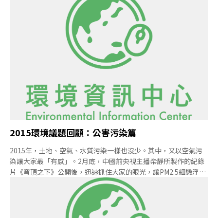
線老舊引發安全疑慮，並提出加強防災士培訓。經濟部則稱，高雄
市工業管線從本來的89條已減至70條，宜蘭縣3條工業管線更將在
上半年全數廢用。計程車司機、大廈管理員都要接受防災培訓立法
院內政委員會今（19）日審議《災害防救法》第3、19、22、48條
的條文修正草案。民進黨立委賴瑞隆等16人提案指出，全台工業管
線輸送物包括氫氣、氮氣、甲烷等18種物質，管線材質為碳鋼，考
量到工業管線的安全維護與災害防救，應制定專法管理。國民黨立
委丁學忠、許宇甄等16人則提出，近年複合式災害型態不斷變化，
已超過去民眾所理解的天然災害範圍，認為傳統防災教育難以涵蓋
複合災害，提案強化災害
2015環境議題回顧：公害污染篇
2015年，土地、空氣、水質污染一樣也沒少。其中，又以空氣污
染讓大家最「有感」。2月底，中國前央視主播柴靜所製作的紀錄
片《穹頂之下》公開後，迅速抓住大家的眼光，讓PM2.5細懸浮微
粒的問題延燒開來，台灣的空污議題也全年不斷。今年也是聯合國
訂的土壤年，我們的土壤發生什麼事了？讓我們一起檢視今年的土
壤污染事件簿。水污染方面，為避免下一個日月光事件重演，今年
2月水污染防治法修法通過。新法上路能否帶來新氣象呢？有待觀