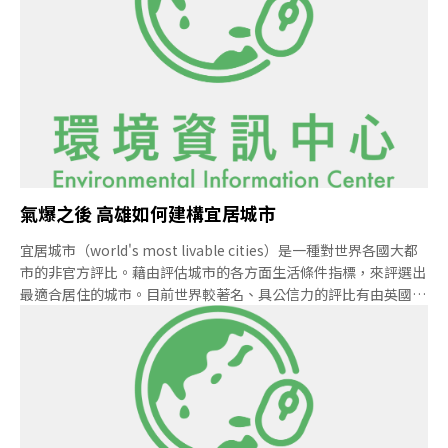
察。開放資料（Open Data）風潮也延伸到環保界了，今年在檢測
儀器、法規、連線上陸續有所突破，期望明年上路後，全民一起揪
出破壞環境的兇手。《穹頂之下》 空污意識高漲
氣爆之後 高雄如何建構宜居城市
宜居城市（world's most livable cities）是一種對世界各國大都
市的非官方評比。藉由評估城市的各方面生活條件指標，來評選出
最適合居住的城市。目前世界較著名、具公信力的評比有由英國經
濟學人雜誌（Economist Intelligence Unit）評定的世界城市宜
居調查（Global Livability Ranking）以及由美國美世人力資源顧
問公司（Mercer）所評選的美世生活品質調查（Mercer Quality
of Living Survey）。經濟學人將評估區分為5大類30個指標（如
表）。經濟學人將宜居城市評估區分為5大類30個指標。圖片來
源：地球公民通訊美世生活品質調查評估項目則分成：政治和社會