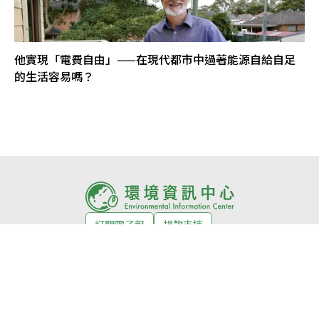
他實現「電費自由」——在現代都市中過著能源自給自足
的生活容易嗎？
訂閱電子報
捐款支持
環境徵才
活動
關於我們
About us
編輯室自律公約
網站授權條款
常見問題
合作媒體
投稿須知
隱私權政策
獲獎紀錄
意見回饋