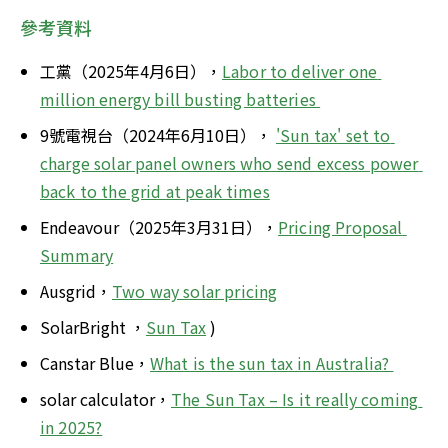
參考資料
工黨（2025年4月6日），
Labor to deliver one 
million energy bill busting batteries 
9號電視台（2024年6月10日）， 
'Sun tax' set to 
charge solar panel owners who send excess power 
back to the grid at peak times
Endeavour（2025年3月31日），
Pricing Proposal 
Summary
Ausgrid，
Two way solar pricing
SolarBright ，
Sun Tax
 )
Canstar Blue，
What is the sun tax in Australia? 
solar calculator，
The Sun Tax – Is it really coming 
in 2025?