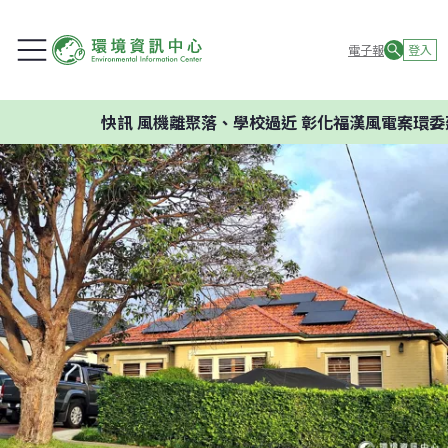
電子報
登入
快訊
風機離聚落、學校過近 彰化福漢風電案環委建議不應