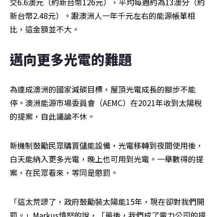
交6.6澳元（約新台幣126元），平均每週約為13澳分（約
新台幣2.48元）。跟澳洲人一年千元左右的能源帳單相
比，這金額並不大。
邁向更多光電的難題 
為達成澳洲的國家減碳目標，屋頂光電成長的腳步不能
停。澳洲能源市場委員會（AEMC）在2021年收到太陽稅
的提案，自此議論不休。
新機制鼓勵民眾購買儲能設備，光電移轉到夜間使用後，
白天能納入更多光電，晚上也可用到光電。一舉數得的提
案，在民眾看來，等同是懲罰。
「這太荒謬了，政府鼓勵裝太陽能15年，現在卻對我們開
罰。」Markus憤怒的說，「最後，我們成了電力公司的提