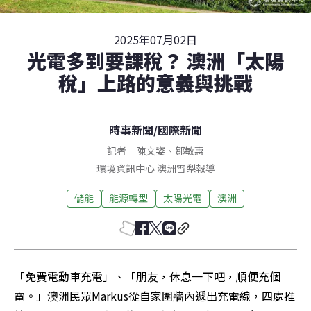
2025年07月02日
光電多到要課稅？ 澳洲「太陽
稅」上路的意義與挑戰
時事新聞
/
國際新聞
記者
—
陳文姿
、
鄒敏惠
環境資訊中心
澳洲雪梨
報導
儲能
能源轉型
太陽光電
澳洲
「免費電動車充電」、「朋友，休息一下吧，順便充個
電。」澳洲民眾Markus從自家圍牆內遞出充電線，四處推