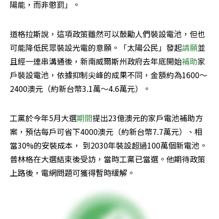
陽能，而非懲罰」。
道格拉斯說，這項政策雖然可以鼓勵人們裝設電池，但也
可能降低民眾裝設光電的意願。「太陽公民」發起
請願
並
且經一連串溝通後，新南威爾斯州政府去年底開始
補助
家
戶裝設電池，依據抑制尖峰的成果不同，金額約為1600～
2400澳元（約新台幣3.1萬～4.6萬元）。
工黨於今年5月大選
期間
提出23億澳元的家戶電池補助方
案，預估每戶可省下4000澳元（約新台幣7.7萬元）、相
當30%的安裝成本， 到2030年裝設超過100萬個新電池。
普林格在大選結束後受訪，當時工黨已當選。他期待政策
上路後，電網問題可獲得暫時緩解。