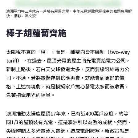
澳洲平均每三戶就有一戶裝有屋頂光電，中午光電導致電網擁塞的難題急需解
決。攝影：陳文姿
棒子胡蘿蔔齊施 
太陽稅不真的「稅」，而是一種雙向費率機制（two-way 
tariff）。在過去，屋頂光電的屋主將光電賣給電力公司，
新制上路後，若白天尖峰發電太多，反而要繳錢給電力公
司。不過，若將電儲存到傍晚再賣，就能賣到更好的價
格。上述情境劇，就是模擬家戶擔心發電太多而被收費，
急著把電用光的場景。
澳洲推動太陽能屋頂17年來，已有近400萬戶家庭，約等
同1/3的屋頂裝有光電，這是澳洲引以為傲的成就。然而，
尖峰時間太多光電湧入電網，造成電網擁塞，新政策就是