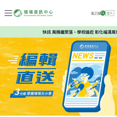
電子報
登入
快訊
風機離聚落、學校過近 彰化福漢風