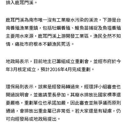
排入鹿耳門溪。
鹿耳門溪為南市唯一沒有工業廢水污染的溪流，下游是台
南養殖漁業重鎮，包括牡蠣養殖、鰻魚苗捕捉及魚塭養殖
主要用水來源，鹿耳門溪上游開發工業區，漁民全然不知
情，痛批市府根本不顧漁民死活。
地政局表示，目前地主已籌組成立重劃會，並經市府於今
年3月核定成立，預計2016年4月完成重劃。
環保局則表示，該案是經發局轉過來，經環評小組審查也
開過說明會，並邀請里長參加。其廢水排放比國家標準還
要嚴格，重劃單位也承諾加嚴，因此審查並無爭議而原則
通過，會排放出重金屬已非常低。若大家還是有疑慮，仍
可向經發局或地政局提出。