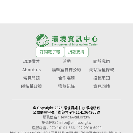
訂閱電子報
捐款支持
環境徵才
活動
關於我們
About us
編輯室自律公約
網站授權條款
常見問題
合作媒體
投稿須知
隱私權政策
獲獎紀錄
意見回饋
© Copyright 2026 環境資訊中心 版權所有
公益勸募字號：
衛部救字第1141364365號
服務信箱：
service@tnf.org.tw
投稿信箱：
infor@e-info.org.tw
客服電話：070-10101-666／02-2910-6000
地址：231023新北市新店區民權路48號3樓（近捷運大坪林站1號出口）