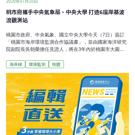
2020年07月10日
桃市府攜手中央氣象局、中央大學 打造6座岸基波
流觀測站
桃園市政府、中央氣象、國立中央大學今天（7日）簽訂
「桃園市海岸環境監測合作協議書」，並由國家海洋研究
院副院長吳朝榮擔任見證人，將在3年內於桃園市大園、
觀音、新屋區海岸設置6處岸基波流觀測站，分析後的數
海岸線
環境監測
桃園
據將作為桃市海洋保育政策的參考，不僅是地方政府首
創，也代表海岸保育的「超前部署」。簽訂儀式由桃園市
長鄭文燦、中央氣象局局長鄭明典、中央大學校長周景揚
代表簽訂，並由國家海洋研究院副院長吳朝榮擔任見證
人。市府海岸管理工程處長林立昌表示，三方合作協議書
簽訂後，將協助與林務局、台電等單位，協調以無償撥用
或租用方式提供用地，由氣象局建置岸基波流觀測站，每
個雷達站經費1000萬元，初步6個地點選在大園區2站（大
園區沙崙海堤、大園區北港海堤）、觀音區3站（觀音區
白玉海堤、觀音區觀音濱海遊憩區、觀音區大潭電廠事業