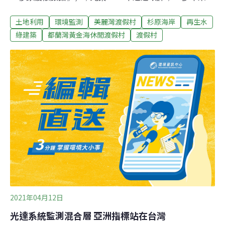
有進行水土保持工程，以及環評要求的環境監測。近期因
土地利用
環境監測
美麗灣渡假村
杉原海岸
再生水
疫情使旅館開發暫緩，開發單位提出暫停環境監測，昨
（12）日由環保署環評初審通過。對於暫停環境監測，環
綠建築
都蘭灣黃金海休閒渡假村
渡假村
委多未表達異議，但強調本案通過20餘年，許多規劃應跟
上時代，後續若要開發重啟環境調查，應納入綠建築、再
生水等項目，且應提前一年重啟調查。鬱金香大酒店20年
前執行水保工程 不用辦理環現差台東美麗灣渡假村在2016
年遭法院判定違法，縣府在2020年收回杉原海水浴場，並
花費6.29億元購入美麗灣既有建物。但鄰近仍有數宗涉及
海岸保護、原住民傳統領域的渡假村開發案蠢蠢欲動。
2021年04月12日
光達系統監測混合層 亞洲指標站在台灣