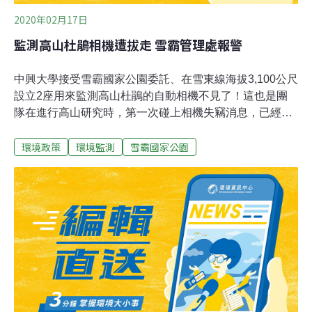
2020年02月17日
監測高山杜鵑相機遭拔走 雪霸管理處報警
中興大學接受雪霸國家公園委託、在雪東線海拔3,100公尺
設立2座用來監測高山杜鵑的自動相機不見了！這也是團
隊在進行高山研究時，第一次碰上相機失竊消息，已經報
警處理。 雪霸國家公園內，雪山東峰線的高山杜鵑縮時攝
環境政策
環境監測
雪霸國家公園
影，紀錄了高山氣候及植物生長的變貎，但日前研究團隊
上山時，發現設置在雪東線6K及5.9K的2座攝影機不見
了。中興大學森林系教授曾喜育說：「其中一台相機在
5.9K，它是針對杜鵑，就是針對紅毛杜鵑的部分，那它是
整個基座，包含整個（相機）是被拉走，那另外一台部
分，它是整個相機的那個基座整個是被拿走這樣。（研究
計劃）6年到8年的時間，相機都擺在那邊都沒事，到今年
碰到這件事情，應該不至於是被誤拔。」研究團隊指出，
按現場研判，應是遭惡意取走，這也是他們從事高山生態
研究頭一次遇到這樣的狀況，無法理解行為人動機，已經