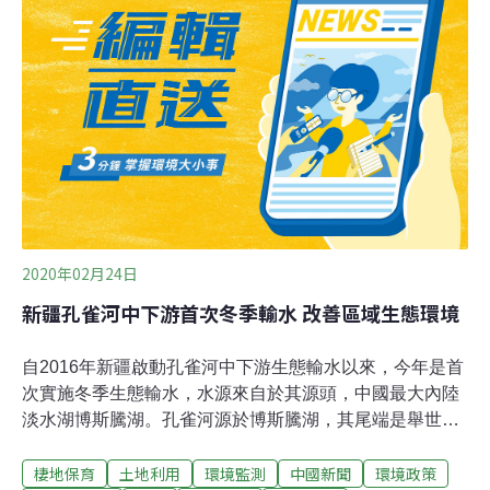
已由學校統一發放口罩，仍提醒在空氣品質橘色警示（對
敏感族群不健康）的地區，學生仍可進行戶外活動，但建
議減少長時間劇烈運動。若空氣品質為紅色警示，則應避
免長時間劇烈運動，進行戶外活動時也應增加休息時間。
環保署空氣預報指出，今日環境風場為偏東風至東南風，
西半部位於背風側，風速微弱，水平擴散條件差，且清晨
及夜間垂直擴散條件不佳，使污染物易累積於近地面不易
消散，並有局部霧影響能見度。午後中部以南局部地區
2020年02月24日
新疆孔雀河中下游首次冬季輸水 改善區域生態環境
自2016年新疆啟動孔雀河中下游生態輸水以來，今年是首
次實施冬季生態輸水，水源來自於其源頭，中國最大內陸
淡水湖博斯騰湖。孔雀河源於博斯騰湖，其尾端是舉世聞
名的羅布泊。由於1960年來以來的大面積開墾，孔雀河中
棲地保育
土地利用
環境監測
中國新聞
環境政策
下游水資源極度緊缺，如今下游654公里河道基本斷流，