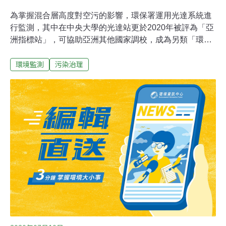
為掌握混合層高度對空污的影響，環保署運用光達系統進
行監測，其中在中央大學的光達站更於2020年被評為「亞
洲指標站」，可協助亞洲其他國家調校，成為另類「環保
外交」。環保署表示，台灣在觀測混合層高度，已運用
環境監測
污染治理
「微脈衝雷射雷達」（簡稱光達系統），由地面仿效雷達
將電磁波以定向定點發射至大氣中，藉由接收回波訊號，
計算出大氣中物體位置、高度及光學特徵，高度最高可達
25至30公里。環保署說明，此系統已被廣泛應用於各類環
境監測領域，其中包括氣膠、雲、臭氧及微量氣體等垂直
監測與研究；同時也可了解高層大氣如平流層臭氧與平流
層冰晶雲。光達系統全球共26座，台灣目前布設4座，中
央大學大氣科學系副教授王聖翔表示，由於光達含有
NASA技術，且廣泛為NASA所採用，「甚至可用於武器
定位」，中國、香港等地並無相關技術設置；成為「亞洲
指標站」的意義在於，若亞洲其他國家光達需要校準、測
試，都必須到中央大學。