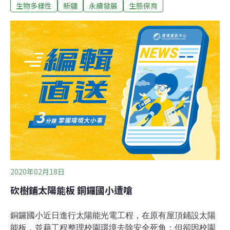
地下水位大幅下降，天然林、草場嚴重退化，生態系統嚴
生物多樣性
新疆
永續發展
生態保育
重受損，物種多樣性也呈減少趨勢，浮塵和沙塵暴天氣增
多，生態環境面臨嚴峻挑戰。因此尉犁縣疏浚30公里的引
水渠、灌溉12萬畝的荒漠植被，使一度瀕臨消失的綠色生
態走廊重現生機。將開挖引洪渠、建攔水壩，灌溉30萬畝
的林地和草地，抬升地下水位，改善區域脆弱的生態環
境。
2020年02月18日
砍樹鋪太陽能板 銅鑼國小遭嗆
銅鑼國小近日進行太陽能光電工程，在原有屋頂鋪設太陽
能板，並藉工程整理校園環境去除安全死角；但卻因校園