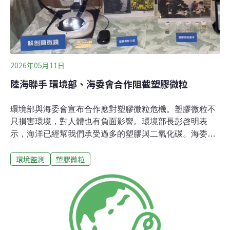
2026年05月11日
陸海聯手 環境部、海委會合作阻截塑膠微粒
環境部與海委會宣布合作應對塑膠微粒危機。塑膠微粒不
只損害環境，對人體也有負面影響。環境部長彭啓明表
示，海洋已經幫我們承受過多的塑膠與二氧化碳。海委會
則表示，要聯手構築由陸向海的監測與管制防線。目前也
環境監測
塑膠微粒
與日本、印尼、越南推動「印太海廢治理平台」，共同應
對跨國海洋廢棄物問題。紅外光譜儀分析塑膠微粒粒徑與
成分 台灣河川塑膠微粒濃度最高環境部與海委會8日召開
「陸海聯手，構築塑膠微粒監測管制防線」記者會，海委
會海洋保育署署長陸曉筠表示，海委會2020年起建立系統
性監測機制，包含全台主要河川出海口處的海水及生物