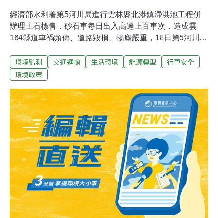
經濟部水利署第5河川局進行雲林縣北港鎮滯洪池工程併
辦理土石標售，砂石車每日出入高達上百車次，造成雲
164縣道車禍頻傳、道路毀損、揚塵嚴重，18日第5河川
局、縣警局、縣環保局等單位舉行協調會，到場民眾揚言
環境監測
交通運輸
生活環境
能源轉型
行車安全
若未改善將發動抗爭以保障自身權益。北港滯洪池現址為
北港台糖土地，雲164縣道是砂石車往返北港滯洪池的必
環境政策
經之路，近來民眾不斷向相關單位檢舉砂石車車斗的防塵
布覆蓋不完全、違規超載，不僅加速路面損壞，行經的路
段揚塵、砂石散逸嚴重，影響行車安全及汙染空氣，卻不
見施工單位改善。第5河川局、縣警局、縣環保局、縣水
利處、公路總局、北港鎮公所等單位因此於18日在北港警
分局召開協調會，施工地點周邊的扶朝、土厝、樹腳里民
到場關切，痛斥施工單位沒有做好配套措施，不僅影響大
家的生活品質，更危及用路人的生命安全，若不設法改善
將展開抗爭行動。警方表示，北港滯洪池地基開挖後，即
接獲民眾反映砂石車流量大增，危及用路人安全，