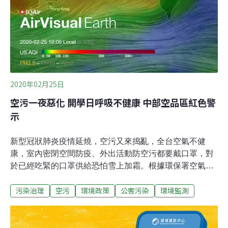
及亞熱帶落葉性闊葉系，建議種植的時間為冬季落葉（12
月）後至早春萌芽（2月底）前，依照原先的規劃設計書
圖，全區的喬木將盡速完成補植驗收，後續將交由建設局
加強後續的管理維護。
2020年02月25日
空污一夜惡化 開學日呼吸不健康 中部空品區紅色警
示
新型冠狀肺炎疫情延燒，空污又來搗亂，全台空氣不健
康，室內密閉空間防疫、外出活動防空污都要戴口罩，對
於已經吃緊的口罩供給恐怕雪上加霜。根據環保署空氣品
質監測網顯示，中部以南風速微弱，擴散條件差，污染物
污染治理
空污
環境政策
公害污染
環境監測
累積使濃度偏高，今（25日）上午7點全台已有17個測站
達到紅色警示（對所有族群不健康）的標準，特別是台中
到台南一帶位於背風側，污染物累積近地面不易擴散，並
有局部霧影響能見度。此外，今天是開學日，雖然教育部