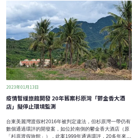
技術領域具里程碑意義。台灣首推環境監測衛星計畫 有望
成為亞洲第一環境部於26日首次與國家太空中心簽署「衛
星應用於環境監測與溫室氣體觀測」合作協議，並與中央
大學簽訂「環境監測與推動國際交流」合作協議，正式啟
動協作機制。國家太空中心主任吳宗信表示，從2026年
起，國科會將與環境部緊密合作，透過衛星遙測從「天上
往下看」的全新視角進行環境監測，包括臭氧、二氧化
氮、甲醛等污染物的追蹤，及溫室氣體和細懸浮微粒排放
的盤查，甚至拓展至颱風路徑預測與海域監測。該
2023年01月13日
疫情暫緩旅館開發 20年舊案杉原灣「鬱金香大酒
店」擬停止環境監測
台東美麗灣渡假村2016年被判定違法，但杉原灣一帶仍有
數個通過環評的開發案，如位於南側的鬱金香大酒店（原
「杉原渡假旅館」），此案1999年通過環評，20多年來只