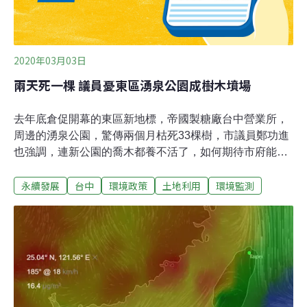
性海堤）、新屋區1站（永安臨海觀測站），預計從明年
開始建置並於3年內完成。林立昌表示，以桃園海岸來
2020年03月03日
兩天死一棵 議員憂東區湧泉公園成樹木墳場
去年底倉促開幕的東區新地標，帝國製糖廠台中營業所，
周邊的湧泉公園，驚傳兩個月枯死33棵樹，市議員鄭功進
也強調，連新公園的喬木都養不活了，如何期待市府能真
正地把空氣換新？對此，市府文資處回應，日前已將臨時
永續發展
台中
環境政策
土地利用
環境監測
美觀用的灌木，全數替換為新喬木，預計本週將進行驗
收，後續也會盡速移交建設局，並加強管理維護。市議員
鄭功進日前接獲樹保團體陳情，當初帝國糖廠開幕時，依
照原先的規設書圖，預計種植的高大喬木共有106棵，其
中部分喬木，竟被市府以低矮灌木擅自抽換。一查之下，
才發現全是枯死的喬木待補植，因樹穴積水及生長環境不
良，相繼死亡，但為了配合開幕期程的整體美觀，只好請
廠商先行補植。文資處則回應，待補種的樹種，均為溫帶