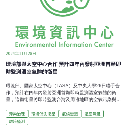
體，並透過宣導與清除措施，從海洋生態環境中攔截。其
中，塑膠微粒型態以「塑膠碎片」比例最高，約占40%，
來源包含河川、洗滌廢水、漁業活動等。陸曉筠解釋，現
行以Manta採樣網（蝠魟網）綁在船隻上，在水面拖行收
集表層水體的雜質與塑膠顆粒。研究透過高解析實體顯微
鏡看顆粒的外型跟樣態，再用傅立葉轉換紅外光
2024年11月28日
環境部與太空中心合作 預計四年內發射亞洲首顆即
時監測溫室氣體的衛星
環境部、國家太空中心（TASA）及中央大學26日聯手合
作，預計在四年內發射亞洲首顆即時監測溫室氣體的衛
星，這顆衛星將即時監測台灣及周邊地區的空氣污染與溫
室氣體排放，並利用衛星遙測技術精確追蹤排放熱點，提
污染治理
環境偵測衛星
氣候變遷
溫室氣體
供科學證據為基礎的污染監測數據。環境部監測資訊司科
長游智淵表示，若台灣成功研製出環境監測衛星，將成為
環境監測
亞洲首個達成衛星即時監測溫室氣體的國家，在國際環境