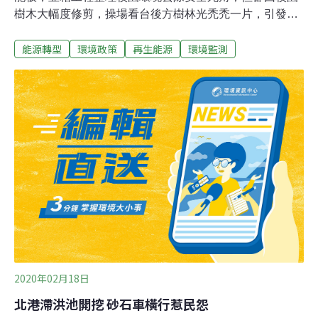
樹木大幅度修剪，操場看台後方樹林光禿禿一片，引發家
長與居民反彈「砍樹蓋太陽能電板，很缺電嗎？」校方澄
能源轉型
環境政策
再生能源
環境監測
清僅修剪有危險疑慮的樹枝，完工後會綠美化。民眾反
應，銅鑼國小充斥太陽能板，校園內的大樹遭砍，光禿禿
的讓人無言又難過，引發議論。校長謝美桃表示，配合綠
能政策，僅在原有的屋頂鋪設太陽能板，回饋金16％繳回
縣庫；其中專科大樓、行政大樓教室屋頂平台則因多年滲
水且酷熱問題，懸而未決，藉工程重新施作遮蔽以防水、
隔熱。校方多年苦無經費，利用工程機會修剪樹木改善環
境。謝美桃說，擴大第一停車場車棚鋪設太陽能板、規畫
學童等待區等；讓學生能遮蔽風雨，並改善動線，改採單
一方向，解決壅塞問題。謝美桃表示，學校過去因颱風肆
虐將樹連根拔起、壓倒欄杆，甚至有蛇、荔枝椿象等侵入
校園；藉工程修剪有危險疑慮的樟樹樹枝，將停車場的龍
2020年02月18日
北港滯洪池開挖 砂石車橫行惹民怨