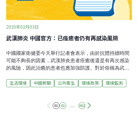
報警。曾喜育表示：「如果像玉山杜鵑像它這種比較敏感
的種類來講，（自動相機）它可以得到
2020年02月03日
武漢肺炎 中國官方：已痊癒者仍有再感染風險
中國國家衛健委今天舉行記者會表示，由於抗體持續時間
可能不夠長的因素，武漢肺炎患者痊癒後還是有再次感染
的風險，因此治癒的患者也應加強防護。對於俗稱為武漢
肺炎的新型冠狀病毒肺炎，詹慶元說，從臨床上發現主要
生活環境
中國新聞
公共衛生
環境政策
環境監測
還是累及肺；對輕症患者應該沒有後遺症，「但是重症患
者可能在一段時間內會遺留一定的肺的損害修復的變化，
例如肺纖維化」。
......
01
02
382