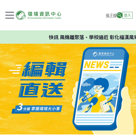
電子報
登入
快訊
風機離聚落、學校過近 彰化福漢風