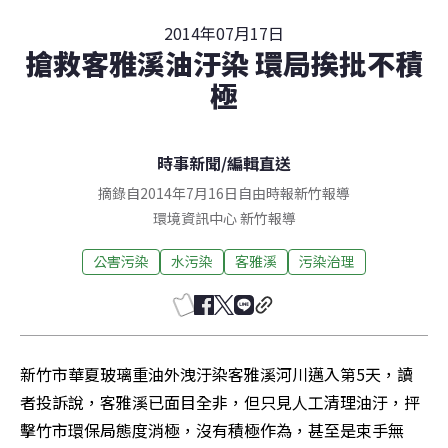
2014年07月17日
搶救客雅溪油汙染 環局挨批不積
極
時事新聞
/
編輯直送
摘錄自2014年7月16日自由時報新竹報導
環境資訊中心
新竹
報導
公害污染
水污染
客雅溪
污染治理
新竹市華夏玻璃重油外洩汙染客雅溪河川邁入第5天，讀
者投訴說，客雅溪已面目全非，但只見人工清理油汙，抨
擊竹市環保局態度消極，沒有積極作為，甚至是束手無