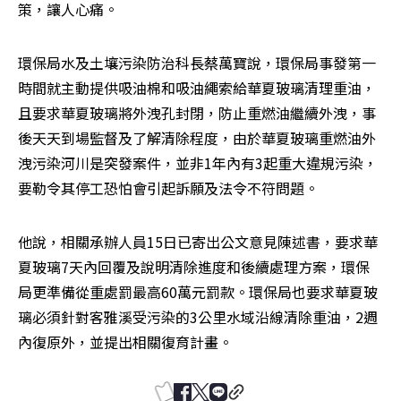
策，讓人心痛。
環保局水及土壤污染防治科長蔡萬寶說，環保局事發第一
時間就主動提供吸油棉和吸油繩索給華夏玻璃清理重油，
且要求華夏玻璃將外洩孔封閉，防止重燃油繼續外洩，事
後天天到場監督及了解清除程度，由於華夏玻璃重燃油外
洩污染河川是突發案件，並非1年內有3起重大違規污染，
要勒令其停工恐怕會引起訴願及法令不符問題。
他說，相關承辦人員15日已寄出公文意見陳述書，要求華
夏玻璃7天內回覆及說明清除進度和後續處理方案，環保
局更準備從重處罰最高60萬元罰款。環保局也要求華夏玻
璃必須針對客雅溪受污染的3公里水域沿線清除重油，2週
內復原外，並提出相關復育計畫。