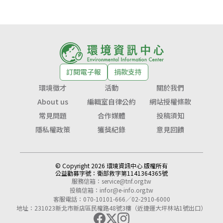
訂閱電子報
捐款支持
環境徵才
活動
關於我們
About us
編輯室自律公約
網站授權條款
常見問題
合作媒體
投稿須知
隱私權政策
獲獎紀錄
意見回饋
© Copyright 2026 環境資訊中心 版權所有
公益勸募字號：
衛部救字第1141364365號
服務信箱：
service@tnf.org.tw
投稿信箱：
infor@e-info.org.tw
客服電話：070-10101-666／02-2910-6000
地址：231023新北市新店區民權路48號3樓（近捷運大坪林站1號出口）