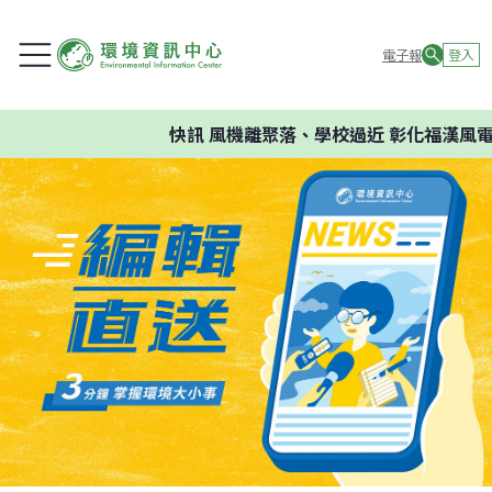
電子報
登入
快訊
風機離聚落、學校過近 彰化福漢風電