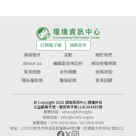
訂閱電子報
捐款支持
環境徵才
活動
關於我們
About us
編輯室自律公約
網站授權條款
常見問題
合作媒體
投稿須知
隱私權政策
獲獎紀錄
意見回饋
© Copyright 2026 環境資訊中心 版權所有
公益勸募字號：
衛部救字第1141364365號
服務信箱：
service@tnf.org.tw
投稿信箱：
infor@e-info.org.tw
客服電話：070-10101-666／02-2910-6000
地址：231023新北市新店區民權路48號3樓（近捷運大坪林站1號出口）