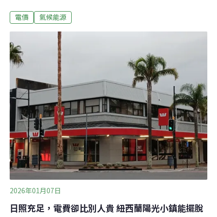
承擔，若戰爭三個月內結束，虧損就不會擴大。氣候團體
電價
氣候能源
則認為，全球面臨史上最大能源危機，政府卻決定凍漲電
價，是釋放了錯誤的政策訊號。經濟部宣布凍漲電價 台
電：有底氣承擔衝擊中東3月初發生戰火，美以對伊朗發
動軍事行動，伊朗封鎖荷姆茲海峽、攻打天然氣設施反
制，衝擊全球能源供給。經濟部次長賴建信表示，電價審
議委員本次將穩定物價視為當前重要目標。電價審議會今
日決議，4月起不調整電價，平均電價維持每度3.78元，民
生住宅電價平均每度約2.89元，產業電價則是第三度凍
漲，平均每度4.27元，上次調漲已是2024年10月。台電向
委員會提報的應有單價為每度3.85元、應漲1.8%，「但些
微的波動都會造成傳導效應，對物價的反應和敏感性比較
大。」賴建信表示。
2026年01月07日
日照充足，電費卻比別人貴 紐西蘭陽光小鎮能擺脫