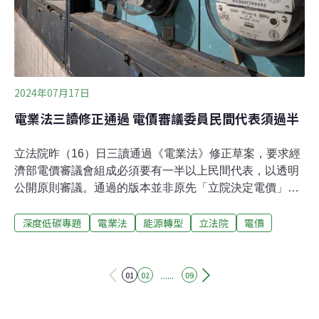
銷售額衰退未達1
2024年07月17日
電業法三讀修正通過 電價審議委員民間代表須過半
立法院昨（16）日三讀通過《電業法》修正草案，要求經
濟部電價審議會組成必須要有一半以上民間代表，以透明
公開原則審議。通過的版本並非原先「立院決定電價」的
爭議版本，民間團體認為，此版本可以確保電價審議獨立
深度低碳專題
電業法
能源轉型
立法院
電價
性，有助台灣達成電價合理化。經濟部也表態願意配合母
法盡速訂定子法。電價審議委員民間占半數 經濟部：盡速
訂子法 立法院本會期最後一天，院會緊鑼密鼓審理幾十個
議案，包含電業法、花東快速道路建設特別條例、403震
......
01
02
09
災重建條例等。下午5點左右，隨著院長韓國瑜一聲敲
槌，宣告《電業法》第49條修正草案三讀通過。通過的版