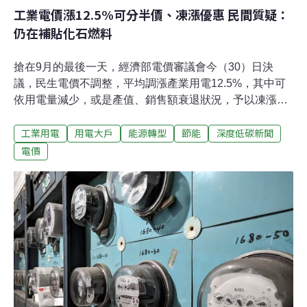
工業電價漲12.5%可分半價、凍漲優惠 民間質疑：
仍在補貼化石燃料
搶在9月的最後一天，經濟部電價審議會今（30）日決
議，民生電價不調整，平均調漲產業用電12.5%，其中可
依用電量減少，或是產值、銷售額衰退狀況，予以凍漲或
是減半調漲等優惠，10月16日上路實施。民間團體認為，
工業用電
用電大戶
能源轉型
節能
深度低碳新聞
調漲產業用電應該一次到位，給予各種優惠條件只是變相
補貼化石燃料，無助台灣邁向淨零。民生電價凍漲 產業電
電價
價最高漲幅14%經濟部今日召開2024年第二次電價審議
會。經濟部次長連錦漳表示，本次民生電價不調整，住
宅、小商店，等各級距不調整，維持平均每度2.77元。約
95%用戶（1452萬戶）不受影響。相較於凍漲的民生電
價，產業電價則平均調漲12.5%，調整後為均價為每度
4.29元。連錦漳說明，委員會決議，產業電價不只考慮用
電量，納入產值銷售額等因素，調整後電價將從10月16日
開始實施。連錦漳解釋，若產業的用電量、產值都有所成
長，將採最高調漲14%；若產業用電衰退未達5%或是產值