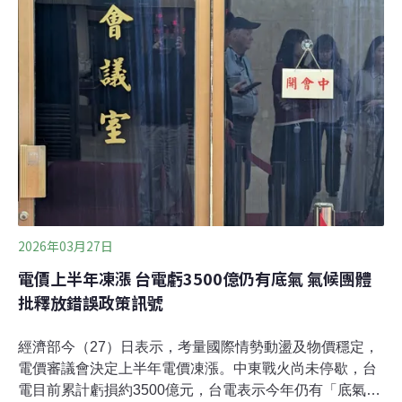
（14）日召開記者會表示，長期依賴補貼， 將排擠其他政
府支出，呼籲政府應立即啟動可行之全國節能運動，度過
難關。主婦聯盟基金會執行長吳碧霜指出，政府補貼只能
「短期止痛」，在凍漲油電的同時，也要啟動節能措施。
面對即將來臨的夏季用電尖峰，節能可以在短期之內快速
達到成效，比起蓋新電廠還有效，並可提升整體社會的能
源效率與能源韌性，國外經驗也證實節能是可行的
2026年03月27日
電價上半年凍漲 台電虧3500億仍有底氣 氣候團體
批釋放錯誤政策訊號
經濟部今（27）日表示，考量國際情勢動盪及物價穩定，
電價審議會決定上半年電價凍漲。中東戰火尚未停歇，台
電目前累計虧損約3500億元，台電表示今年仍有「底氣」