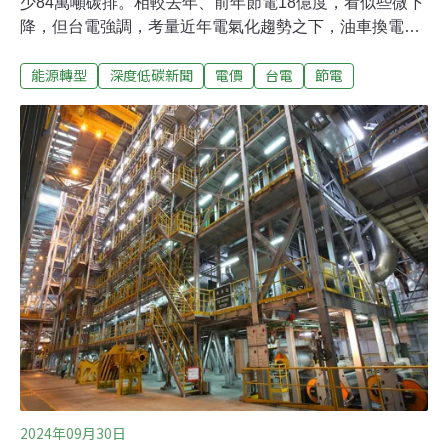
少84萬噸碳排。相較去年、前年節電18億度，看似些微下
降，但台電強調，考量近年電氣化趨勢之下，油車換電
車、家戶用電需求增加還能達成差不多的節電效果，成績
能源轉型
深度低碳新聞
電價
台電
節電
沒有特別低。節電獎勵你參加了嗎？ 2024年民生省下17
億度電台電公司昨（14）日發表2024年節電成果，去年全
國住宅及國中小學節電達17億度，約等於42萬戶家戶整年
用電量，減少約84萬公噸碳排放。台電總共發出近14億元
節電獎勵金。台電總經理王耀庭指出，隨著企業成長與電
氣化趨勢，用電需求跟著升高，為了達成淨零目標，節電
成為第一要務。王耀庭解釋，家庭用戶多，難以家家都觸
及，台電透過大小活動或是校園推廣節電，將普羅大眾
「一網打盡」。自2013年舉辦全民節電活動至今累積節電
突破300億度電。去年節電獎勵方式，若用戶用電比前一
年同期少，台電提供每度0.6元電費減免。根據台電統計，
2024年累
2024年09月30日