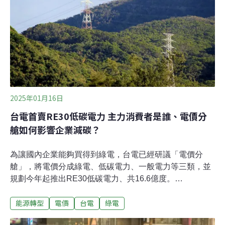
罰則。依現行《電業法》，台電公司必須在2026年前成立
發電、輸配及售電三家子公司，轉型為控股母公司。如今
台電申請展延兩次期限已到期，面臨拆分最終關頭，經濟
部提出修法。在昨日審議會上，朝野立委提出的草案也支
持台電維持綜合電業不分割。包含行政院草案及
2025年01月16日
台電首賣RE30低碳電力 主力消費者是誰、電價分
艙如何影響企業減碳？
為讓國內企業能夠買得到綠電，台電已經研議「電價分
艙」，將電價分成綠電、低碳電力、一般電力等三類，並
規劃今年起推出RE30低碳電力、共16.6億度。
《RECCESSARY》透過四大問答，整理電價分艙的運作
能源轉型
電價
台電
綠電
與影響。Q1：電價分艙是什麼？電價分艙是一種分類管理
的策略，依照排碳量的多寡，將電力分為純綠電、低碳電