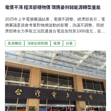
電價不漲 經濟部穩物價 環團憂削弱能源轉型量能
2025年上半電價審議結果，電價不調整。經濟部表示，電
價審議委員會考量對物價波動的影響，決議不調整。而經
濟部將全力爭取立法院通過台電追加預算1000億元，並要
求台電從四大方向開源節流。不過環團擔憂，凍漲不利長
能源轉型
深度低碳新聞
電價
台電
期電價合理化，台電累計更多虧損，將削弱能源轉型的量
能。考量物價波動 電價不調整經濟部28日召開2025年上
半年電價審議委員會，決議「電價不調整」，平均電價每
度3.7556元，民生電價維持每度約2.77元、產業電價每度
4.27元。經濟部次長賴建信在會後記者會上轉述，電價審
議委員會考量國際關稅變化與地緣政治風險，關注各界對
物價波動的擔憂，決議本次電價不調整，請經濟部全力爭
取立法院支持撥補台電預算，穩健台電財務體質。賴建信
表示，受到國際燃料價格上漲影響，台電扮演擋土牆吸收
波動，以穩定物價、維持產業競爭力，截至去年底，台電
已累計虧損4229億元。還要再加上，立法院在野黨以能源
政策為由，刪除20