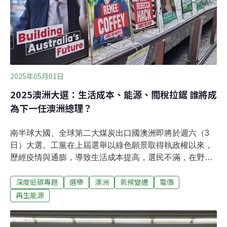
調整。住宅平均電價漲幅4.3%，用電700度以下每度電調
漲0.1元，701～1000度每度調漲0.2元、1001度以上調漲
每度0.4元。以每期（2個月
2025年05月01日
2025澳洲大選：生活成本、能源、關稅拉鋸 誰將成
為下一任澳洲總理？
南半球大國、全球第二大煤炭出口國澳洲即將於週六（3
日）大選。工黨在上屆選舉以綠色願景取得執政權以來，
歷經疫情與通膨，導致生活成本提高，選民不滿，在野聯
盟趁機收復失土，希望奪回執政權。澳洲選民將在民生經
深度低碳專題
選舉
澳洲
氣候變遷
電價
濟、能源氣候、美國關稅的衝擊下做出抉擇。【小檔案】
選前解析：從對峙到傾斜的關鍵分析人士稱今年澳洲大選
再生能源
是「生活成本的選舉」（a cost of living election），大黨
紛紛提出減稅、住房補貼等政策牛肉。工黨面臨選民不