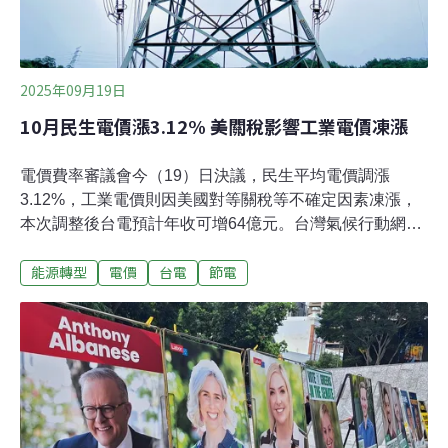
2025年09月19日
10月民生電價漲3.12% 美關稅影響工業電價凍漲
電價費率審議會今（19）日決議，民生平均電價調漲
3.12%，工業電價則因美國對等關稅等不確定因素凍漲，
本次調整後台電預計年收可增64億元。台灣氣候行動網絡
研究中心總監趙家緯認為，並非所有產業都受美國關稅衝
能源轉型
電價
台電
節電
擊，工業電價不應全面凍漲，否則恐怕削弱企業投資節電
的誘因。民生調漲3.12% 工業電價凍漲經濟部今（19）日
召開2025年下半年電價審議會。經濟部次長賴建信表示，
考量電價未能反映成本，且台電鉅額虧損，決議民生電價
調漲3.12%，工業電價則繼今年4月後再度凍漲，維持平均
每度4.27元。整體平均電價由3.76元提高至3.78元，整體
漲幅約0.71%。細看民生電價調漲方式，小商店平均漲幅
0.96%，用電700度以下每度電調漲0.1元，701度以上不