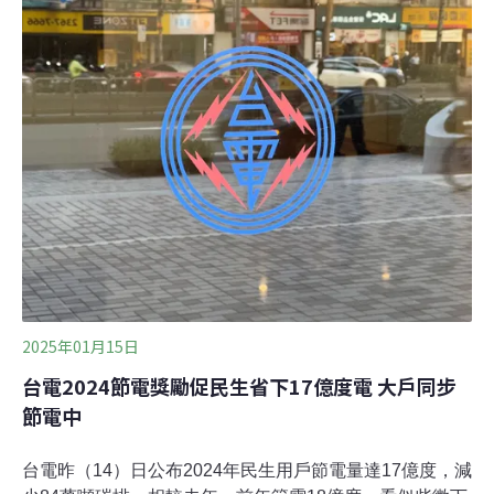
力以及一般電力。RE30低碳電力，其概念為綠色電價，
在既有一般電價上加上「綠電附加費」，既不需要考慮再
生能源業者與企業的信評，台電也易於實施，是相對容易
的採購綠電方式，用來滿足不同企業對綠電的需求。去年
經濟部部長郭智輝甫上任談到「電價分級」制度，並請台
電研議，推出新的電力方案，在一般電力及綠電外，另提
供低碳電力選擇，台電規畫自今年起推出混合30%綠電的
「RE30」低碳電力產品。Q2：主要消費者是誰？據悉台
電將於農曆年後推出RE30低碳電產品，首年推出約16.6億
度（含5億度綠電），之後逐年增
2025年01月15日
台電2024節電獎勵促民生省下17億度電 大戶同步
節電中
台電昨（14）日公布2024年民生用戶節電量達17億度，減