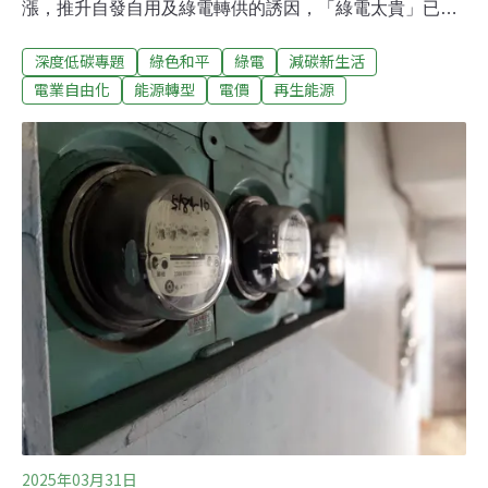
漲，推升自發自用及綠電轉供的誘因，「綠電太貴」已不
再是企業的首要挑戰，如何順利取得綠電才是關鍵。綠色
深度低碳專題
綠色和平
綠電
減碳新生活
和平自2020年發起「RE10x10」倡議行動，邀集企業承諾
在2025年達到至少10%的綠電使用率，並發布
電業自由化
能源轉型
電價
再生能源
「RE10X10 企業綠電倡議2024年度報告」，本文將比較
2024年與前一年的報告，歸納出三大重點與兩項建議。
一、綠電進入自由市場比例持續攀升，中小企業採購家數
與交易量逐漸提升比起2022年只有約4.9%綠電進入自由市
場，2024年已逐年提高至8.8%，顯示隨著躉購費率持續下
調，台電壟斷綠電收購的局面正在轉變。雖然占綠電市場
41.6%的台積電仍是最大買家，但已比2023年下降了近一
半。值得關注的是，2024年前五大綠電買家（台積電、聯
華電子、友達、台灣美光和台達電）仍占自由市場的51.8
2025年03月31日