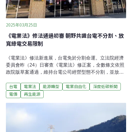
2025年03月25日
《電業法》修法通過初審 朝野共識台電不分割、放
寬綠電交易限制
《電業法》修法新進展，台電免於分割命運。立法院經濟
委員會昨（24）日審查《電業法》修正案，全數條文依照
政院版草案通過，維持台電公司經營型態不分割，並放寬
綠電交易限制、將新興電力資源納入管制等，後續將送交
台電
電業法
能源轉型
電業自由化
深度低碳新聞
院會二三讀。無異議通過政院版本 台電維持不分割立法院
經濟委員會昨日審理《電業法》草案，經濟部長郭智輝說
電價
再生能源
明修法重點，包含讓台電公司維持現行綜合電業經營型態
不分割；放寬綠電交易限制，允許綠電業者互相交易；因
應再生能源發展，新增「特定電力供應業」類別，納管儲
能及需量反應措施等新興電業，並增訂依市場發展情況檢
討電力交易平台的運作模式，強化平台中立性並建立相關