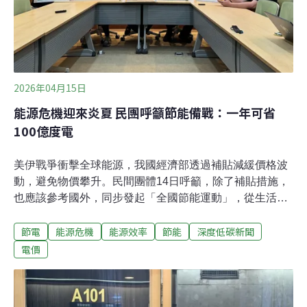
2026年04月15日
能源危機迎來炎夏 民團呼籲節能備戰：一年可省
100億度電
美伊戰爭衝擊全球能源，我國經濟部透過補貼減緩價格波
動，避免物價攀升。民間團體14日呼籲，除了補貼措施，
也應該參考國外，同步發起「全國節能運動」，從生活中
落實節能、促進能源大用戶加強節能目標等，例如賴政府
節電
能源危機
能源效率
節能
深度低碳新聞
有深度節能政策，可以推動「加倍深度節能」作為加強
版，有機會一年省下100億度電。補貼只能短期止痛 籲公
電價
部門帶頭節能美伊戰爭影響全球能源供給，原油、天然氣
價格節節攀升。經濟部3月底拍板凍漲電價、天然氣價，
並且緩漲油價。主婦聯盟環境保護基金會等民間團體昨