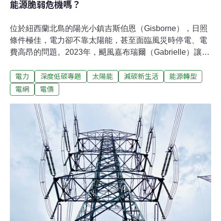
能源脆弱危機嗎？
位於紐西蘭北島的陽光小鎮吉斯伯恩（Gisborne），日照
條件極佳，電力卻不靠太陽能，甚至面臨風災時停電、電
費高昂的問題。2023年，颶風嘉布瑞爾（Gabrielle）讓吉
斯伯恩電力中斷長達近10天，而吉斯伯恩的電價高居全紐
電力
深度低碳專題
太陽能
減碳新生活
能源轉型
西蘭第五名。偏遠小鎮吉斯伯恩 承擔高於全國的電價在吉
斯伯恩，一張電費帳單背後包括了四種服務費用：發電公
電網
電價
司Eastland Generation、負責國家電網的Transpower、地
區配電公司Firstlight Network以及電力零售商的營運服務
費用。有別於台灣實施全國統一電價，紐西蘭採行區域電
價，反映該地區的電力生產、傳輸、分送、零售與其他費
用。