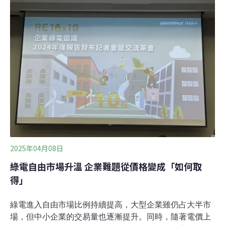
滿、「換人做做看」的壓力。直到3月底，雙方支持度仍
呈現拉鋸。不過，YouGov4月24日的民調顯示，工黨以
53.5%暫時領先在野聯盟的46.5%。澳洲公共電視
《ABC》分析，美國總統川普的關稅政策可能是民心改變
的一大因素。在對美談判時，民眾更相信現任總理艾班尼
斯會以澳洲為重。《SBS》1日的報導指稱，工黨指責對
手採「川普式」政策，如裁減公務員職位等，導致達頓形
象被川普拖
2025年04月08日
綠電自由市場升溫 企業難題從價格變成「如何取
得」
綠電進入自由市場比例持續提高，大型企業雖仍占大半市
場，但中小企業的交易量也逐漸提升。同時，隨著電價上