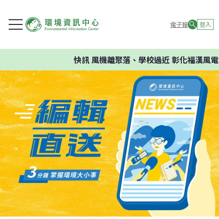
電子報
登入
快訊
風機離聚落、學校過近 彰化福漢風電