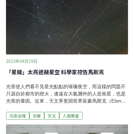
蘭天文學家海曼斯（Catherine Heymans）告訴
《BBC》，他很喜歡這個像聖誕燈飾般閃閃發光的星系，
更驚喜的是透過它能看見遙遠的過去，銀河系新生的階
段。NASA指出，螢火之光的星團有8個聚集在中間，2個
較遠，形成一個弧形，整體可見的部分約1000光年長
2023年04月19日
「星鏈」太亮遮蔽星空 科學家控告馬斯克
光害使人們看不見星光點點的璀璨夜空，而這樣的問題不
只源自於都市的燈火，連遠在大氣層外的人造衛星，也是
光害的肇因。近來，天文界更因世界富豪馬斯克（Elon
Reeve Musk）的「星鏈」（Starlink）衛星群太亮，阻礙
污染治理
光害
天文
人造衛星
科學家觀測星空，而告上法庭。提供高速網路服務 1.2萬
顆正待升空根據《衛報》報導，目前圍繞地球運行的5000
顆衛星中，有超過3000顆是屬於馬斯克的SpaceX公司，