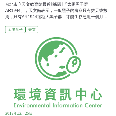
台北市立天文教育館最近拍攝到「太陽黑子群
AR1944」，天文館表示，一般黑子的壽命只有數天或數
周，只有AR1944這種大黑子群，才能生存超過一個月以
上，目前AR1944黑子群又轉入太陽背面。台北市立天文
太陽黑子
天文
館表示，這群標號AR1944的黑子群，大約是地球的三十
多倍大，分別是在1月7日、及2月3日號拍攝到，而從觀察
黑子移動現象，可以發現太陽的自轉，不過與地球不同的
是，太陽不同緯度區域自轉的速度不一樣：靠近赤道約25
天，南北極則比較慢，需要約35天。黑子是太陽表面的磁
性活動現象，壽命會與它的大小有關，通常黑子越大、壽
命越長，一般黑子的壽命是從數天到數周，只有AR1944
這種大黑子群，才能夠生存超過一個月以上，目前
AR1944黑子群又轉入太陽背面，現在已經看不到它，不
過是否還能在半個月後再見到它，可以拭目以待。
2013年12月25日