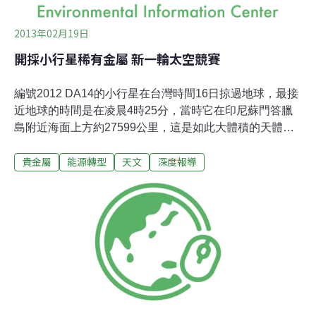
2013年02月19日
開採小行星稀有金屬 新一輪太空競賽
編號2012 DA14的小行星在台灣時間16日掠過地球，最接
近地球的時間是在凌晨4時25分，當時它在印尼蘇門答臘
島附近海面上方約27599公里，這是如此大體積的天體最
接近地球的一次。不過，在天文熱潮的背後，一場新一輪
貴金屬
能源轉型
天文
深度報導
的太空競賽正悄悄展開。2012 DA14直徑50公尺，大小約
半個足球場，重約14.3萬噸，而地球周圍有許多這類小行
星，目前已有行星資源公司（Planetary Resources）和深
太空企業（Deep Space Industries）加入開採地球附近小
行星的競賽，這些小行星含有鉑族金屬等資源。打算在小
行星開礦的公司表示，這類小行星有1500多顆，要到那裡
就像登陸月亮一樣容易。設立於美國加州聖塔摩尼卡市的
「深太空企業」就在1月間宣佈，將從2015年起發射探勘
小行星飛行船隊進入太陽系。深太空企業董事長圖姆林森
（Rick Tumlinson）表示：「我們的太空計畫同時運用低