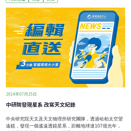
公園。這個暗空公園案，是由一群愛好天文觀測、永續生
態旅遊，且深耕環境教育的民間社群共同擔任幕後推手。
這群熱心低調的環境先鋒在24日成立台灣暗空協會。台灣
暗空協會是國際暗空協會位於台灣的支部。暗空運動發源
於1980年代美國亞歷桑納州的土桑市，因為鄰近基特峰
（Kitt Peak）上有著為數眾多的天文觀測機構，使得土桑
市主動立法控制光害。
2014年07月25日
中研院發現星系 改寫天文紀錄
中央研究院天文及天文物理所研究團隊，透過哈柏太空望
遠鏡，發現一個遙遠透鏡星系，距離地球達107億光年，