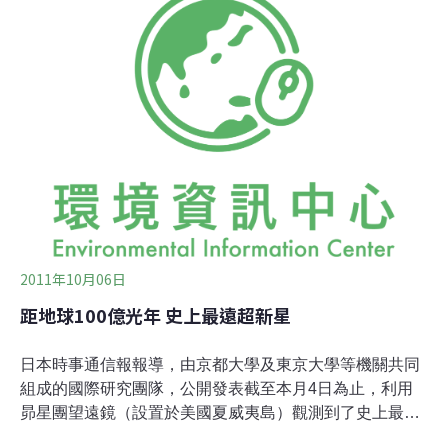
得有機會進一步接觸、探索天文宇宙的奧秘。因此，對於
外太空的好奇和幻想，往往僅止於想像，相當可惜。宅配
天文活動的源起，是太陽館志工在接受天文協會培訓後，
不僅增長本身知識，也覺得有趣課程應該與學童分享。而
此想法也獲天文協會支持，太陽館決定把天文課程和師
資，以套裝方式宅配到校，每班4個半小時，只需支付志
工老師1600元馬車費，連實作材料費都由天文協會贊助。
開放各校申請的消息一公布，已有20餘所學校響應，不乏
偏遠的梅山太和國小或濱海小學，陳淑娟說，到12月底
前，至少已有785位學生享受。不過，陳淑娟也坦
2011年10月06日
距地球100億光年 史上最遠超新星
日本時事通信報報導，由京都大學及東京大學等機關共同
組成的國際研究團隊，公開發表截至本月4日為止，利用
昴星團望遠鏡（設置於美國夏威夷島）觀測到了史上最遠
的超新星。該成果將刊載於英國皇家天文學會月報內，並