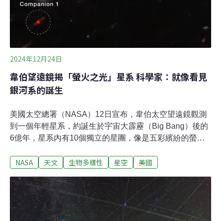
2024年12月24日
韋伯望遠鏡揭「螢火之光」星系 科學家：就像看見
銀河系的誕生
美國太空總署（NASA）12日宣布，韋伯太空望遠鏡觀測
到一個年輕星系，約誕生於宇宙大霹靂（Big Bang）後的
6億年，星系內有10個獨立的星團，像是五彩繽紛的螢火
蟲，命名為「螢火之光」（Firefly Sparkle）。地球所處的
NASA
天文
生物多樣性
星空
美國
銀河系估計已有136億年的歷史，而「螢火之光」質量大
約是太陽的1000萬倍，仍處於組成的階段。它的質量和銀
河系在同時期的質量相當接近，所以科學家認為，觀察這
個年輕星系能一窺銀河系誕生的過程。螢火之光的星團處
於不同的形成或演化階段，所以閃爍不同顏色。這串五顏
六色的熠熠光芒，在太空科學家眼裡有不同的涵義。蘇格