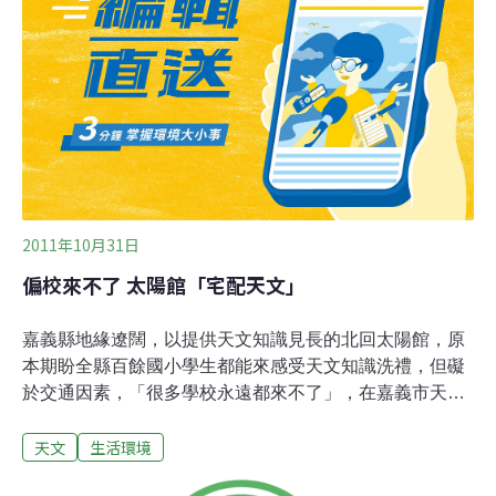
2011年6月15日取得命名通過，目前位於天秤座位置附
近。中央大學表示，中央大學鹿林巡天計畫自2006年啟動
至今，已發現800多顆小行星、1顆近地小行星和1顆彗
星，而根據國際天文聯合會小行星中心的資料顯示，鹿林
天文台為亞洲發現小行星最活躍處所之一，發現紀錄居全
球第47名。
2011年10月31日
偏校來不了 太陽館「宅配天文」
嘉義縣地緣遼闊，以提供天文知識見長的北回太陽館，原
本期盼全縣百餘國小學生都能來感受天文知識洗禮，但礙
於交通因素，「很多學校永遠都來不了」，在嘉義市天文
協會聲援下，太陽館主動出擊，要把天文科學課程宅配到
天文
生活環境
校，猶如「天文魔法宅急便」！太陽館館長陳淑娟說，相
較都會區，嘉義地區孩子們仰頭即可擁抱滿天星斗，卻難