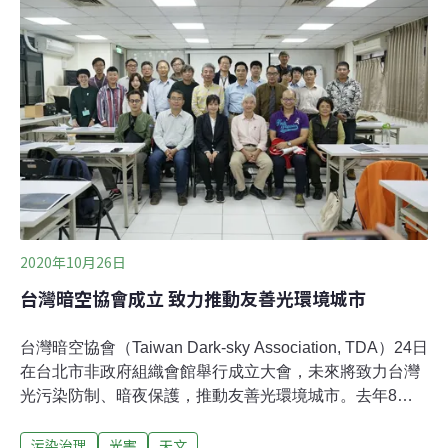
包括星鏈這項提升高速網路服務的低軌道衛星群。此外，
更有1萬2000顆星鏈衛星已經獲得發射批准，正待升空。
SpaceX希望在這個基礎上，再發射3萬顆第二代星鏈衛
星，覆蓋全球。這些人造衛星提供了世界上許多地方高速
的網路服務，卻也影響了我們環境的方方面面，特別是令
科學家震驚的亮度。根據《富比世》報導，天文學使用
「星等」系統來討論亮度，數字越大則越暗，例如最亮的
星等為-1、肉眼可見最暗的星等為6。在多數天文學家的預
測
2020年10月26日
台灣暗空協會成立 致力推動友善光環境城市
台灣暗空協會（Taiwan Dark-sky Association, TDA）24日
在台北市非政府組織會館舉行成立大會，未來將致力台灣
光污染防制、暗夜保護，推動友善光環境城市。去年8
月，合歡山暗空公園案獲得國際暗空協會（International
污染治理
光害
天文
Dark-sky Association, IDA）認可，成為亞洲第三個暗空