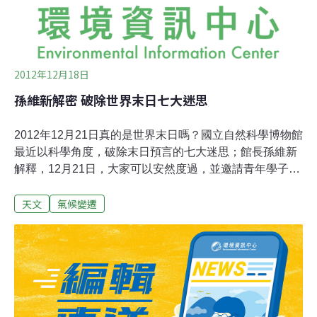
價位技
2012年12月18日
孫維新解密 破除世界末日七大迷思
2012年12月21日真的是世界末日嗎？國立自然科學博物館
最近以科學角度，破除末日預言的七大迷思；館長孫維新
解釋，12月21日，大家可以安然度過，並邀請青年學子參
與科博館與台達電子文教基金會合辦的環境動畫創作競
天文
氣候變遷
賽，優秀作品將有機會21日當晚，投射在科博館《浩劫與
重生：2012世界末日特展》展場外的神殿上。世界末日到
底有哪七項迷思呢？以下跟著天文學家孫維新的說明，一
同來解密：1221末日？ 只是編劇選擇的 馬雅曆法所要表
達的，是這部5000年的馬雅曆法，的確會在2012年結束一
個舊紀元，並開始一個新紀元。就像桌上的日曆，翻到12
月31日，下一頁就是新一年的第一天，並不會有世界終結