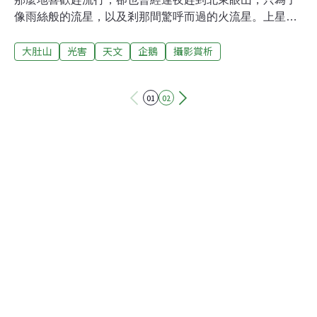
像雨絲般的流星，以及剎那間驚呼而過的火流星。上星期
的月食，原本沒打算湊熱鬧，這裡一拖那裡一忙，有時疲
大肚山
光害
天文
企鵝
攝影賞析
累反而會讓我不想睡，於是我半夜在大度山上尋找比較沒
有光害的置高點。在這裡尋找沒有光害的地方，除非當下
殺到海邊，或者海拔二千以上的地方，幾乎是緣木求魚。
01
02
於是我在西面的產業道路裡鑽著，在幾年前，這裡還沒有
中二高，也沒有穿越大肚山的道路，只有一些看似不像樣
的產業道路。隨處都可以看到西面的廣闊夜景，甚至在老
師住處的廚房或頂樓都可以好整以暇的欣賞夜景。私房景
點，莫過如此，只是也未曾與誰真的好好分享過便是。月
食從二點半左右開始，抬頭看天，月亮已經穿梭在鱗片雲
裡。夜半的風很涼徐徐地吹著，只是雲更快。我分不出月
亮是被地球的影子給蓋住，或者被雲遮著。於是最末，就
當做是久違的夜遊一趟，踽踽而行，晃晃盪盪。一時興起