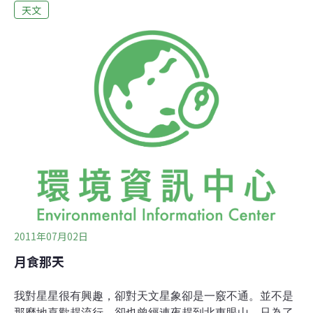
天文
有助於解開超新星形成之機制。一般認為，此命名為Ia型
的超新星，會是解開宇宙元素形成機制的重要天體，其本
身非常明亮，唯距離越遠便顯得暗淡無光，故難以觀測。
研究小組使用昴星團望遠鏡觀測後髮星座附近的星域，而
發現了150個超新星。其中10個位在距離地球100億光年遠
的地方，且當中一個是現今觀察到距離最遠的超新星。
2011年07月02日
月食那天
我對星星很有興趣，卻對天文星象卻是一竅不通。並不是
那麼地喜歡趕流行，卻也曾經連夜趕到北東眼山，只為了