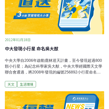
的問題。科博館曾邀請墨西哥馬雅文化專家嘉林多博士
（Dr. Jesús Galindo Trejo）來台演講，他表示，5000年
的曆法會在2012這年告一段落，會落在哪一天，則是由其
中的一個變數決定。而全世界盛傳的12
2012年01月18日
中大發現小行星 命名吳大猷
中央大學自2006年啟動鹿林巡天計畫，至今發現超過800
顆小行星；為紀念科學家吳大猷，中央大學經國際天文學
聯合會通過，將2008年發現的編號256892小行星命名為
「吳大猷」。中央大學天文研究所所長周翊表示，天文與
天文
生活環境
物理的關係十分密切，天文的蓬勃發展源自物理的重要基
礎，天文等於是物理的分支；而將小行星命名為「吳大
猷」，不只是向物理大師致意，也有飲水思源的意涵。
「吳大猷」小行星，是在2008年2月27日由中央大學鹿林
天文台觀測助理林啟生與廣州中山大學葉泉志共同發現，