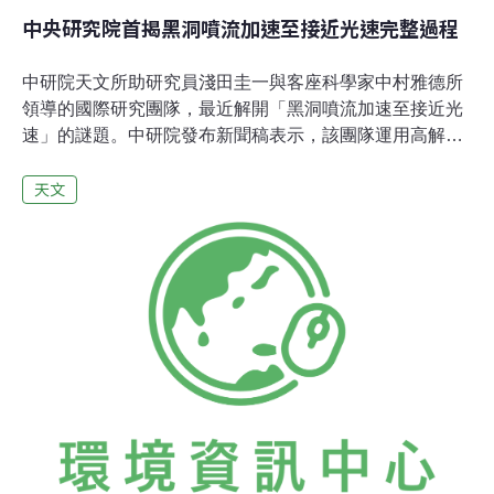
中央研究院首揭黑洞噴流加速至接近光速完整過程
中研院天文所助研究員淺田圭一與客座科學家中村雅德所
領導的國際研究團隊，最近解開「黑洞噴流加速至接近光
速」的謎題。中研院發布新聞稿表示，該團隊運用高解析
度的歐洲VLBI網（European VLBI Network: EVN）首度
天文
發現，在活躍星系M87中心之超大質量黑洞附近所產生的
噴流在產生後如何加速到99%光速之噴流加速區，此項研
究成果於2013年12月23日 發表於《天文物理期刊通訊》
（The Astrophysical Journal Letters）。中研院表示，由
星系噴出的強力噴流是由離子化後的電漿所組成，其源頭
可追溯到活躍星系中心（活躍星系核）緊鄰於超大質量
（太陽質量的百萬至百億倍）黑洞的區域。某些噴流的範
圍甚至可以長達千萬光年，遠比黑洞所處的星系本身更
大，並且速度高達光速的99%以上。當高速運動的噴流行
進方向幾乎平行於觀測者的視線方向時，觀測者會有噴流
速度大於光速的錯覺。這樣的