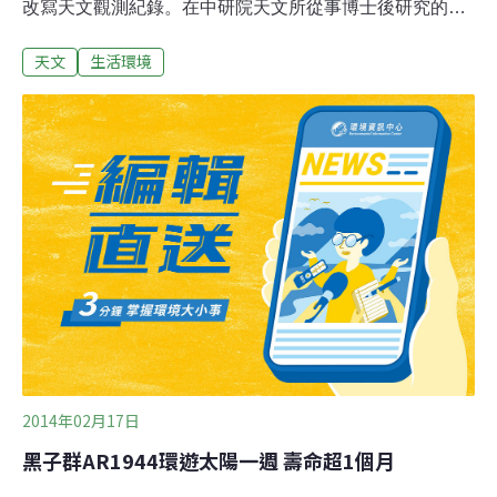
改寫天文觀測紀錄。在中研院天文所從事博士後研究的黃
活生等人，最近將研究成果發表於「天文物理學期刊通
天文
生活環境
訊」，獲得國際學術界重視。黃活生是在觀察一個距離地
球96億光年的透鏡星系（lensing galaxy）時，發現它背
後更遠處還有一個距離地球107億光年的小星系，兩者正
好與地球呈現「三點一直線」排列。黃活生說，改寫最遙
遠觀測星系紀錄的意義，在於讓研究員得以多穿越幾10億
年的時空，研究星系演化的過程，包括「暗物質」的謎
團。的遙遠星系，性質似乎大為不同。未來深入研究，有
助於解開宇宙起源之謎。
2014年02月17日
黑子群AR1944環遊太陽一週 壽命超1個月