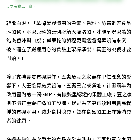
豆之家食品工廠。
韓敬白說，「拿掉業界慣用的色素、香料、防腐劑等食品
添加物，水果原料的比例必須大幅增加，才能呈現果醬的
飽滿香味與口感；鮮果乾的製程更需透過提昇設備來突
破。確立了嚴謹用心的食品上架標準後，真正的挑戰才要
開始。」
除了支持農友有機耕作，五惠及豆之家更在里仁理念的影
響下，大筆投資廠房設備。五惠已完成選址，計畫兩年內
啟用國內第一間GMP、有機雙重認證的果醬工廠；豆之家
則不惜花重金打造加工設備，就是為了更有效利用農民栽
種的有機水果，減少食材浪費，並在食品加工上守護消費
者的健康。
在過去幾年多次重大的食品安全事件中，五惠和豆之家因