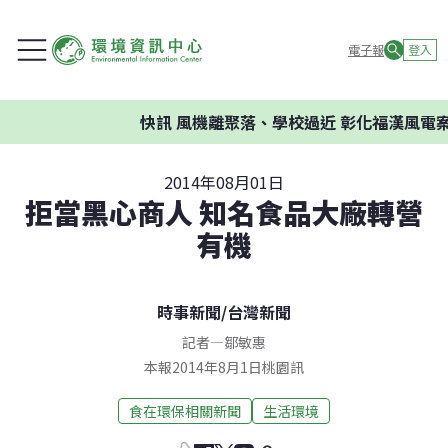
電子報
登入
快訊
風機離聚落、學校過近 彰化福漢風電案
2014年08月01日
拒當黑心商人 知名食品大廠轉營
有機
時事新聞
/
台灣新聞
記者
—
鄒敏惠
本報2014年8月1日桃園訊
食在環保相關新聞
生活環境