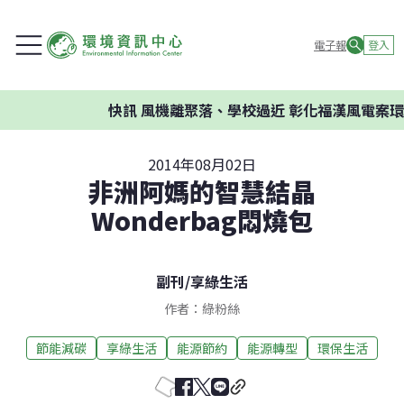
電子報
登入
快訊
風機離聚落、學校過近 彰化福漢風電案環委建
2014年08月02日
非洲阿媽的智慧結晶
Wonderbag悶燒包
副刊
/
享綠生活
作者：綠粉絲
節能減碳
享綠生活
能源節約
能源轉型
環保生活