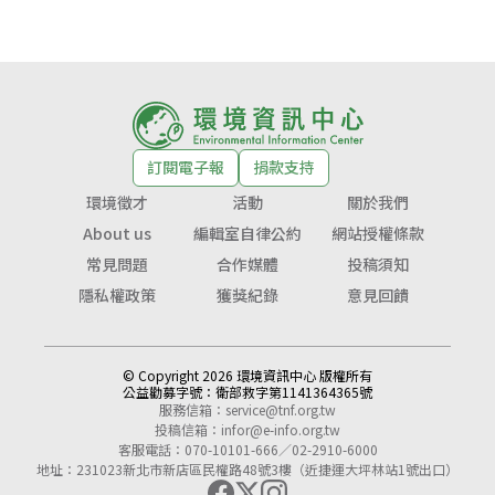
訂閱電子報
捐款支持
環境徵才
活動
關於我們
About us
編輯室自律公約
網站授權條款
常見問題
合作媒體
投稿須知
隱私權政策
獲獎紀錄
意見回饋
© Copyright 2026 環境資訊中心 版權所有
公益勸募字號：
衛部救字第1141364365號
服務信箱：
service@tnf.org.tw
投稿信箱：
infor@e-info.org.tw
客服電話：070-10101-666／02-2910-6000
地址：231023新北市新店區民權路48號3樓（近捷運大坪林站1號出口）