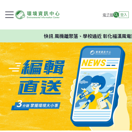
電子報
登入
快訊
風機離聚落、學校過近 彰化福漢風電