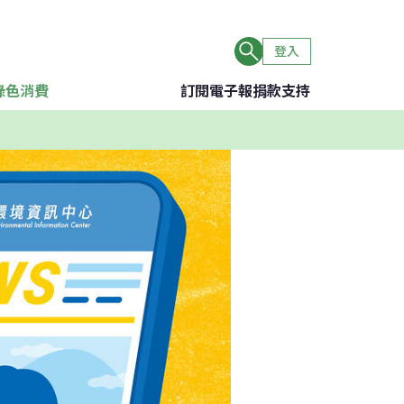
登入
綠色消費
訂閱電子報
捐款支持