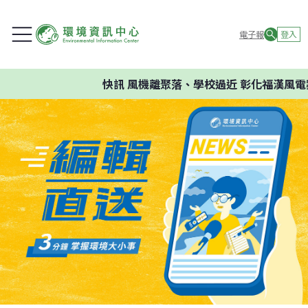
電子報
登入
快訊
風機離聚落、學校過近 彰化福漢風電