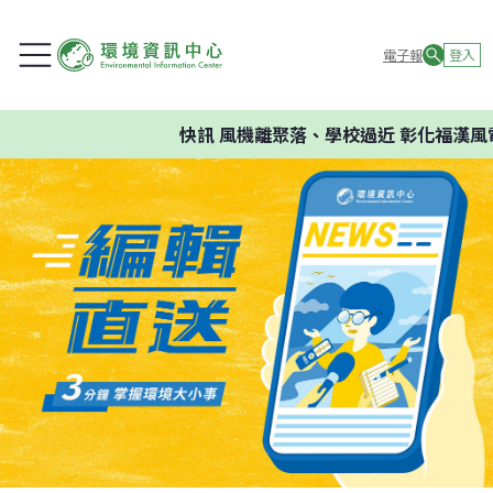
電子報
登入
快訊
風機離聚落、學校過近 彰化福漢風