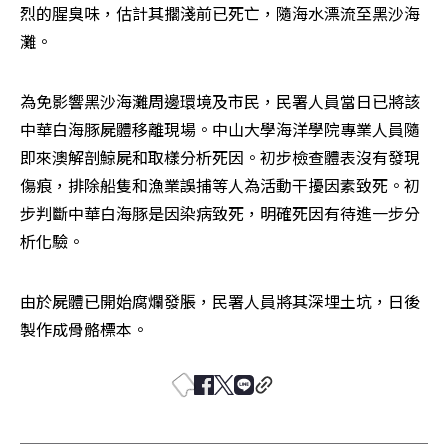
烈的腥臭味，估計其擱淺前已死亡，隨海水漂流至黑沙海
灘。
為免影響黑沙海灘周邊環境及市民，民署人員當日已將該
中華白海豚屍體移離現場。中山大學海洋學院專業人員隨
即來澳解剖鯨屍和取樣分析死因。初步檢查體表沒有發現
傷痕，排除船隻和漁業誤捕等人為活動干擾因素致死。初
步判斷中華白海豚是因染病致死，明確死因有待進一步分
析化驗。
由於屍體已開始腐爛發脹，民署人員將其深埋土坑，日後
製作成骨骼標本。