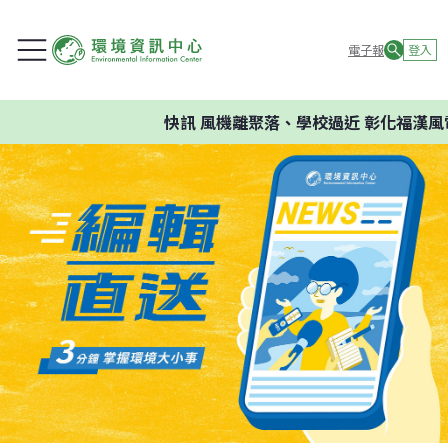
電子報
登入
快訊
風機離聚落、學校過近 彰化福漢風