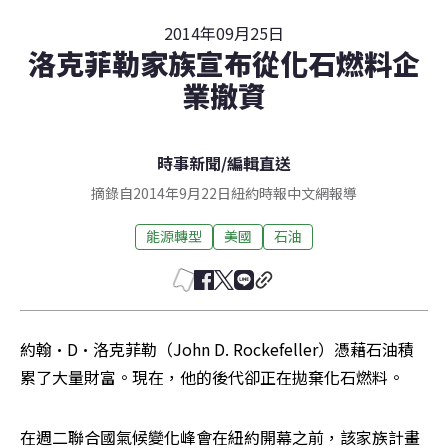
2014年09月25日
洛克菲勒家族宣布從化石燃料企
業撤資
時事新聞
/
編輯直送
摘錄自2014年9月22日紐約時報中文網報導
能源轉型
美國
石油
約翰•D•洛克菲勒（John D. Rockefeller）憑藉石油積
累了大量財富。現在，他的後代卻正在拋棄化石燃料。
在週二聯合國氣候變化峰會在紐約開幕之前，該家族計畫