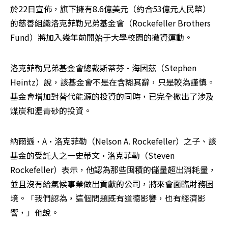
於22日宣佈，旗下擁有8.6億美元（約合53億元人民幣）
的慈善組織洛克菲勒兄弟基金會（Rockefeller Brothers 
Fund）將加入幾年前開始于大學校園的撤資運動。
洛克菲勒兄弟基金會總裁斯蒂芬•海因茲（Stephen 
Heintz）說，該基金會不是在含糊其辭，只是較為謹慎。
基金會增加對替代能源的投資的同時，已完全撤出了涉及
煤炭和瀝青砂的投資。
納爾遜•A•洛克菲勒（Nelson A. Rockefeller）之子、該
基金的受託人之一史蒂文•洛克菲勒（Steven 
Rockefeller）表示，他認為那些囤積的儲量超出消耗量，
並且沒有給氣候事業做出貢獻的公司，將來會面臨財務困
境。「我們認為，這個問題既有道德影響，也有經濟影
響，」他說。