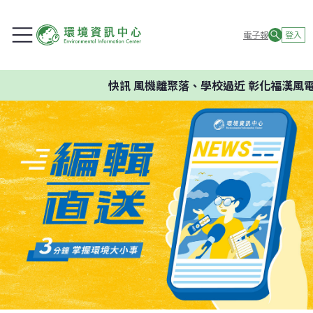
電子報
登入
快訊
風機離聚落、學校過近 彰化福漢風電