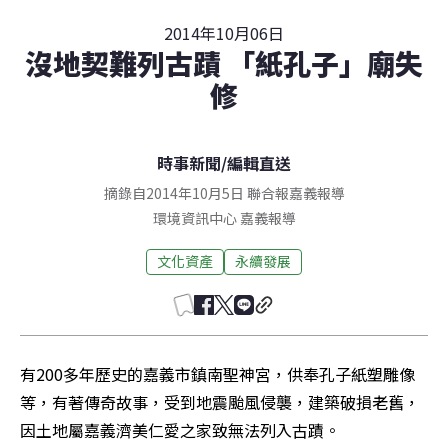
2014年10月06日
沒地契難列古蹟 「紙孔子」廟失
修
時事新聞
/
編輯直送
摘錄自2014年10月5日 聯合報嘉義報導
環境資訊中心
嘉義
報導
文化資產
永續發展
有200多年歷史的嘉義市鎮南聖神宮，供奉孔子紙塑雕像
等，有著傳奇故事，受到地震颱風侵襲，建築破損老舊，
因土地屬嘉義濟美仁愛之家致無法列入古蹟。