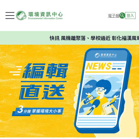
電子報
登入
快訊
風機離聚落、學校過近 彰化福漢風電