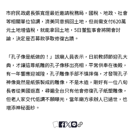
市府民政處長張寬煜最近邀請稅務局，國稅、地政、社會
等相關單位協調，濟美同意捐回土地，但尚需支付620萬
元土地增值稅，就能拿回土地，5日董監事會將開會討
論，決定是否募款爭取修復古蹟。
「孔子像是紙做的！」該廟人員表示，日前教師節迎孔大
典，才讓這尊紙雕的孔子像移出亮相，平常供奉在後殿，
有一年響應迎城隍，孔子雕像手部不慎摔傷，才發現孔子
神像竟然是紙張製成的雕像，不是木造，剛好有一位八旬
長者從美國返嘉，尋遍全台只有他會修復孔子紙塑雕像，
但老人家交代低調不願曝光，當年廟方承辦人已過世，也
增添神秘面紗。