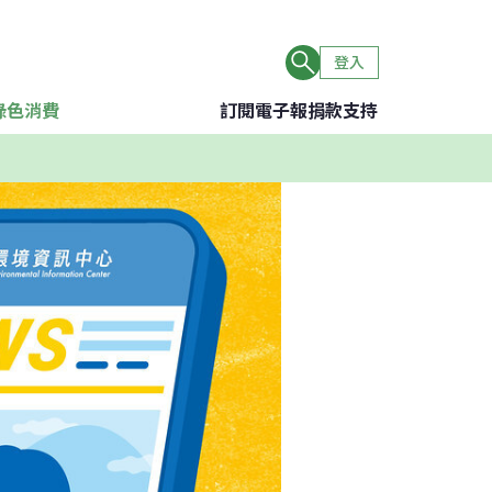
登入
綠色消費
訂閱電子報
捐款支持