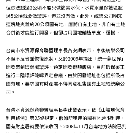
但依法超過2公頃不能只做簡易水保，水質水量保護區超
過5公頃就要做環評，但並沒有做。此外，統樂公司明知
這塊地夾雜約20公頃國有地，應將自有土地、非自有土地
合併後才能進行開發，但卻占用國地舖植草皮、種樹。
台南市水資源保育聯盟理事長黃安調表示，事後統樂公司
不但不反省並恢復原狀，又於2009年提出「統一夢世界」
開發案到環保署環評，預定開發遊憩飯店，目前環保署正
進行二階環評範疇界定會議，由於開發場址也包括所侵占
國有地，要求國有財產署不得同意租售國有土地給統樂公
司。
台灣水資源保育聯盟理事長李建畿表示，依《山坡地保育
利用條例》第25條規定，假如所租用的國有地超限利用，
國有財產署就要依法收回。2008年11月台南地方法院已判