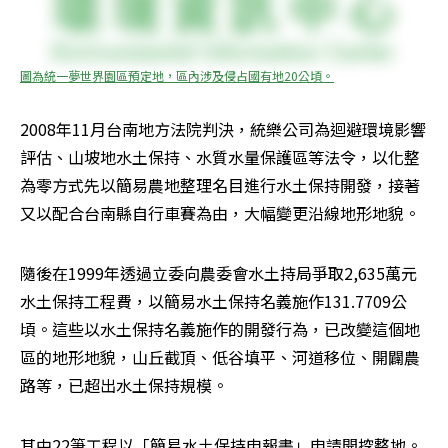
圖為統一夢世界園區預定地，區內涉及侵占國有地20公頃。
2008年11月台南地方法院判決，統樂公司為迴避環境影響
評估、山坡地水土保持、水質水量保護區等法令，以化整
為零方式先以簡易農地整理名目進行水土保持開發，接著
又以配合台南縣自行車賽為由，大幅變更沿線地形地貌。
隨後在1999年透過立委向農委會水土持局爭取2,635萬元
水土保持工程費，以簡易水土保持名義施作131.7709公
頃。這些以水土保持名義施作的開發行為，已改變這個地
區的地形地貌，山丘截頂、低谷填平、河道移位、開闢農
路等，已超出水土保持規模。
其中22筆工程以「簡易水土保持申報書」申請開挖整地。