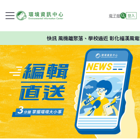
電子報
登入
快訊
風機離聚落、學校過近 彰化福漢風電