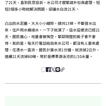
了21天，直到民眾投訴，水公司才趕緊請外包商處理，短
短3個多小時就解決問題，卻讓水白流21天。
凸出的水泥牆，大大小小縫隙，總共13條，不斷冒水出
來，住戶用水桶接水，一下子就滿了，這水這樣流已經21
天，居民擔心，地基會被掏空，緊鄰隔壁的房子會不會
垮。氣的是，每天打電話給自來水公司，都沒有人要來處
理，任憑水一直流，居民計算水流1分鐘，就流掉2公升，
連續21天流掉60噸，等於是標準游泳池的1/10水量。