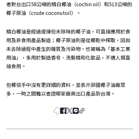
者對台出口58公噸的精白椰油（cochin oil）和513公噸的
椰子原油（crude coconutoil）。
精白椰油是經過提煉但未除味的椰子油，可直接應用於食
用及非食用產品製造；椰子原油則是從椰乾中榨取，因尚
未去除過程中產生的雜質及污染物，也被稱為「基本工業
用油」，多用於製造香皂、洗髮精和化妝品，不適人類直
接食用。
但椰協手中沒有更詳細的資料，並表示菲國椰子油廠眾
多，一時之間難以查證哪家廠商出口產品到台灣。