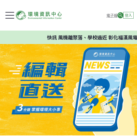
電子報
登入
快訊
風機離聚落、學校過近 彰化福漢風電