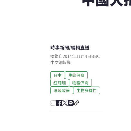
時事新聞
/
編輯直送
摘錄自2014年11月4日BBC
中文網報導
日本
生態保育
紅珊瑚
物種保育
環境政策
生物多樣性