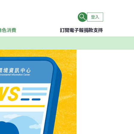
登入
綠色消費
訂閱電子報
捐款支持