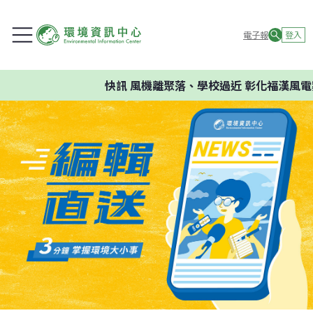
電子報
登入
快訊
風機離聚落、學校過近 彰化福漢風電