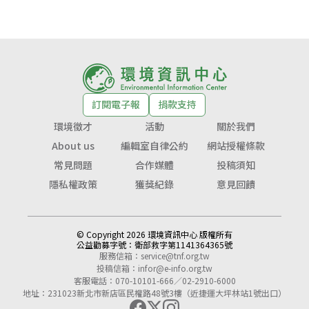
訂閱電子報
捐款支持
環境徵才
活動
關於我們
About us
編輯室自律公約
網站授權條款
常見問題
合作媒體
投稿須知
隱私權政策
獲獎紀錄
意見回饋
© Copyright 2026 環境資訊中心 版權所有
公益勸募字號：
衛部救字第1141364365號
服務信箱：
service@tnf.org.tw
投稿信箱：
infor@e-info.org.tw
客服電話：070-10101-666／02-2910-6000
地址：231023新北市新店區民權路48號3樓（近捷運大坪林站1號出口）