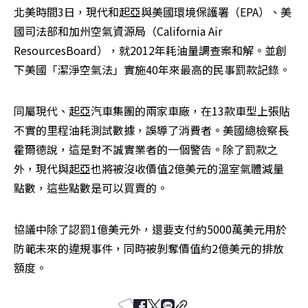
北美時間3日，現代和起亞與美國環境保護署（EPA）、美
國司法部和加州空氣資源局（California Air 
ResourcesBoard），就2012年耗油量調查案和解。並創
下美國「潔淨空氣法」實施40年來最高的民事罰款記錄。
同屬現代、起亞汽車集團的兩家車廠，在13款車型上張貼
不實的里程油耗測試數據，誤導了消費者。美國總檢察長
霍爾德說，這是對不誠實業者的一個警告。除了罰款之
外，現代與起亞也將被沒收價值2億美元的溫室氣體減量
點數，這些點數是可以買賣的。
協議中除了認罰1億美元外，還要支付約5000萬美元用於
防範未來的違規事件，同時被剝奪價值約2億美元的排放
額度。