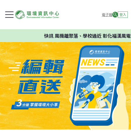
電子報
登入
快訊
風機離聚落、學校過近 彰化福漢風電