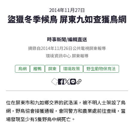
2014年11月27日
盜獵冬季候鳥 屏東九如查獲鳥網
時事新聞
/
編輯直送
摘錄自2014年11月26日公共電視屏東報導
環境資訊中心
屏東
報導
鳥網
雁鴨
屏東
環境政策
野生動物保育法
位在屏東市和九如鄉交界的武洛溪，被不明人士架設了鳥
網，野鳥協會接獲通報，會同警方和農業處前往查緝，當
場發現至少有5隻野鳥中網死亡。