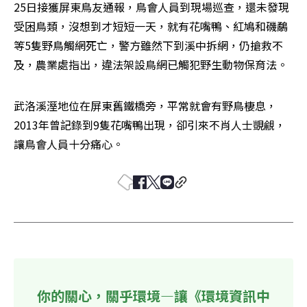
25日接獲屏東鳥友通報，鳥會人員到現場巡查，還未發現
受困鳥類，沒想到才短短一天，就有花嘴鴨、紅鳩和磯鷸
等5隻野鳥觸網死亡，警方雖然下到溪中拆網，仍搶救不
及，農業處指出，違法架設鳥網已觸犯野生動物保育法。
武洛溪溼地位在屏東舊鐵橋旁，平常就會有野鳥棲息，
2013年曾記錄到9隻花嘴鴨出現，卻引來不肖人士覬覦，
讓鳥會人員十分痛心。
你的關心，關乎環境—讓《環境資訊中