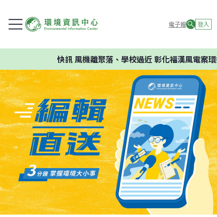
電子報
登入
快訊
風機離聚落、學校過近 彰化福漢風電案環